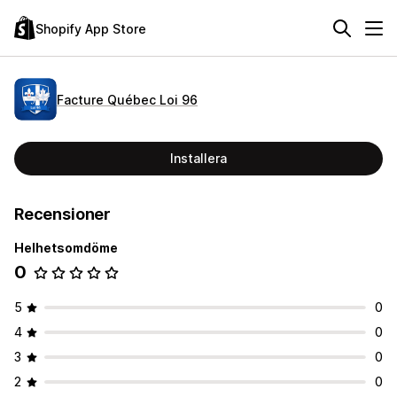
Shopify App Store
Facture Québec Loi 96
Installera
Recensioner
Helhetsomdöme
0
5
0
4
0
3
0
2
0