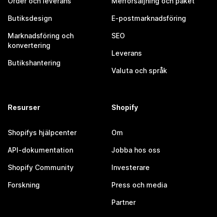
Order och leverans
Merförsäljning och paket
Butiksdesign
E-postmarknadsföring
Marknadsföring och
SEO
konvertering
Leverans
Butikshantering
Valuta och språk
Resurser
Shopify
Shopifys hjälpcenter
Om
API-dokumentation
Jobba hos oss
Shopify Community
Investerare
Forskning
Press och media
Partner