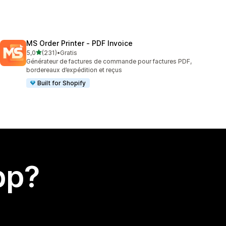
MS Order Printer ‑ PDF Invoice
av 5 stjerner
5,0
(231)
•
Gratis
Totalt 231 omtaler
Générateur de factures de commande pour factures PDF,
bordereaux d’expédition et reçus
Built for Shopify
app?