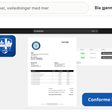
Bla gjen
ri med fremhevede bilder