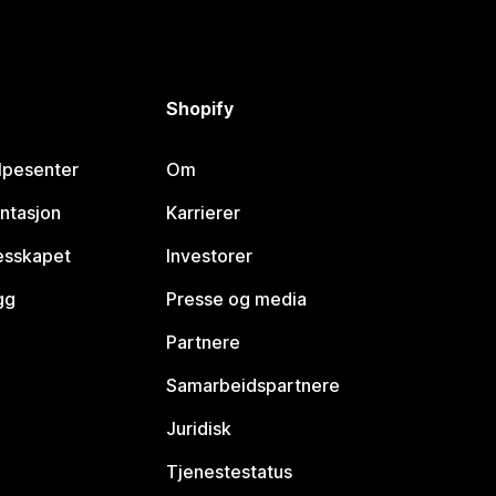
Shopify
lpesenter
Om
ntasjon
Karrierer
lesskapet
Investorer
gg
Presse og media
Partnere
Samarbeidspartnere
Juridisk
Tjenestestatus