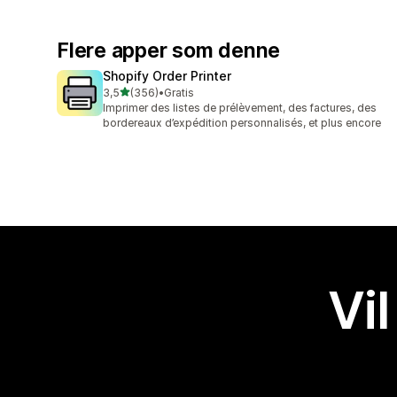
Flere apper som denne
Shopify Order Printer
av 5 stjerner
3,5
(356)
•
Gratis
Totalt 356 omtaler
Imprimer des listes de prélèvement, des factures, des
bordereaux d’expédition personnalisés, et plus encore
Vil