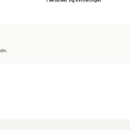
Dokumenttyper
Fakturaer
Tilpasning
Felt
Fakturanummer
Avgiftsberegni
din.
Filadministrasjon
Filnavn
E-postautomasjon
PDF-gene