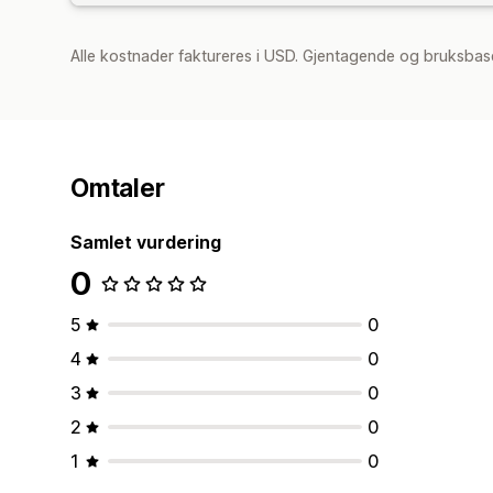
Alle kostnader faktureres i USD. Gjentagende og bruksbase
Omtaler
Samlet vurdering
0
5
0
4
0
3
0
2
0
1
0