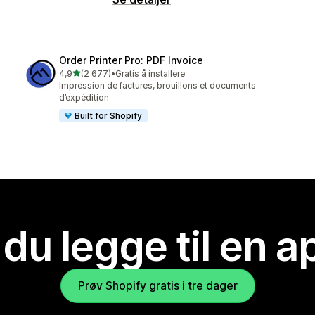
Order Printer Pro: PDF Invoice
av 5 stjerner
4,9
(2 677)
•
Gratis å installere
Totalt 2677 omtaler
Impression de factures, brouillons et documents
d’expédition
Built for Shopify
 du legge til en 
Prøv Shopify gratis i tre dager