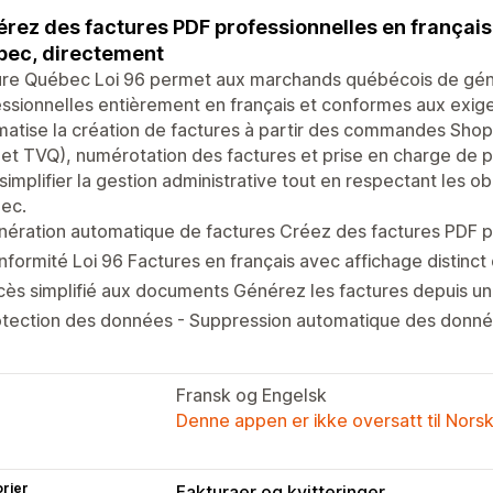
rez des factures PDF professionnelles en français,
ec, directement
ure Québec Loi 96 permet aux marchands québécois de géné
ssionnelles entièrement en français et conformes aux exigenc
atise la création de factures à partir des commandes Shopif
et TVQ), numérotation des factures et prise en charge de pl
simplifier la gestion administrative tout en respectant les obl
ec.
ération automatique de factures Créez des factures PDF p
formité Loi 96 Factures en français avec affichage distinct
ès simplifié aux documents Générez les factures depuis une
tection des données - Suppression automatique des données
Fransk og Engelsk
Denne appen er ikke oversatt til Nors
rier
Fakturaer og kvitteringer