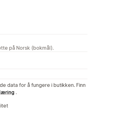
tøtte på Norsk (bokmål).
de data for å fungere i butikken. Finn
læring
.
itet