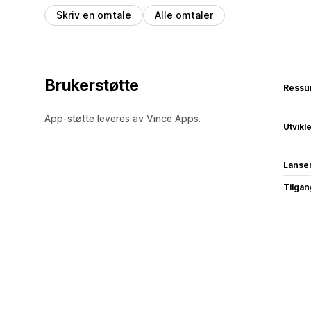
Skriv en omtale
Alle omtaler
Brukerstøtte
Ressu
App-støtte leveres av Vince Apps.
Utvikl
Lanse
Tilgang