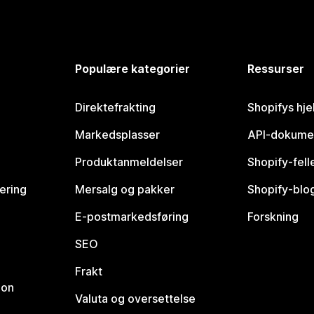
Populære kategorier
Ressurser
Direktefrakting
Shopifys hje
Markedsplasser
API-dokume
Produktanmeldelser
Shopify-fel
vering
Mersalg og pakker
Shopify-blo
E-postmarkedsføring
Forskning
SEO
Frakt
jon
Valuta og oversettelse