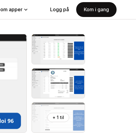
nom apper
Logg på
Kom i gang
+ 1 til