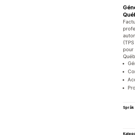
Géné
Québ
Fact
profe
autom
(TPS 
pour 
Québ
Gén
Con
Acc
Pro
Språk
Katego