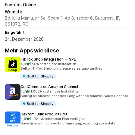
Facturis Online
Website
Bd. Iuliu Maniu, nr 6e, Scara 1, Ap 3, sector 6, Bucuresti, IF,
061072, RO
Eingeführt
24. Dezember 2020
Mehr Apps wie diese
TikTok Shop Integration — SPL
von 5 Sternen
4,9
(737)
•
Kostenlose Installation
737 Rezensionen insgesamt
Sell on TikTok Shop to increase sales opportunities
Built for Shopify
CedCommerce Amazon Channel
von 5 Sternen
4,7
(1.062)
•
Kostenlose Installation
1062 Rezensionen insgesamt
Selling on Amazon becomes Easy with the Amazon Sales Channel
Built for Shopify
Hextom: Bulk Product Edit
von 5 Sternen
4,9
(1.021)
•
Kostenloser Plan verfügbar
1021 Rezensionen insgesamt
Save time with bulk editing, importing, exporting store data