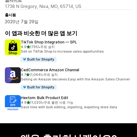
1738 N Gregory, Nixa, MO, 65714, US
출시됨
2020년 7월 29일
이 앱과 비슷한 더 많은 앱 보기
TikTok Shop Integration — SPL
별 5개 중
4.9
(735)
•
무료 설치
총 리뷰 735개
Sell on TikTok Shop to increase sales opportunities
Built for Shopify
CedCommerce Amazon Channel
별 5개 중
4.7
(1,064)
•
무료 설치
총 리뷰 1064개
Selling on Amazon becomes Easy with the Amazon Sales Channel
Built for Shopify
Hextom: Bulk Product Edit
별 5개 중
4.9
(1,020)
•
무료 플랜 사용 가능
총 리뷰 1020개
Save time with bulk editing, importing, exporting store data