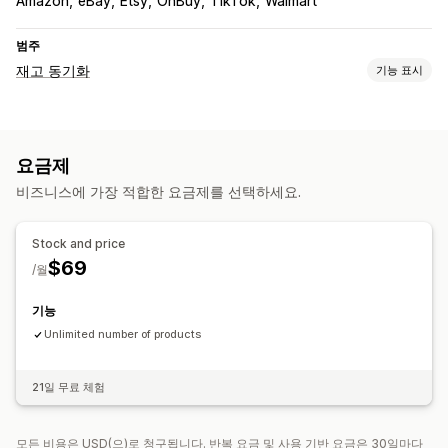
Amazon
eBay
Etsy
OnBuy
TikTok
Walmart
범주
재고 동기화
기능 표시
동기화 유형
주문
가격
멀티채널
요금제
비즈니스에 가장 적합한 요금제를 선택하세요.
Stock and price
$69
/월
기능
Unlimited number of products
21일 무료 체험
모든 비용은 USD(으)로 청구됩니다. 반복 요금 및 사용 기반 요금은 30일마다