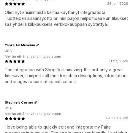
26 juni 2026
Olen nyt ensimmäistä kertaa käyttänyt integraatiota.
Tuotteiden sisäänsyöttö on niin paljon helpompaa kun tilaukset
saa yhdellä klikkauksella verkkokauppaan syötettyä.
Yanks Air Museum
USA
Mer än ett år användning av appen
21 maj 2026
The integration with Shopify is amazing. It is not only a great
timesaver, it imports all the store item descriptions, information
and images to current specifications!
Stephie's Corner
USA
Mer än ett år användning av appen
29 mars 2026
I love being able to quickly edit and integrate my Faire
purchases into my site. The app is very user friendly. I just plug