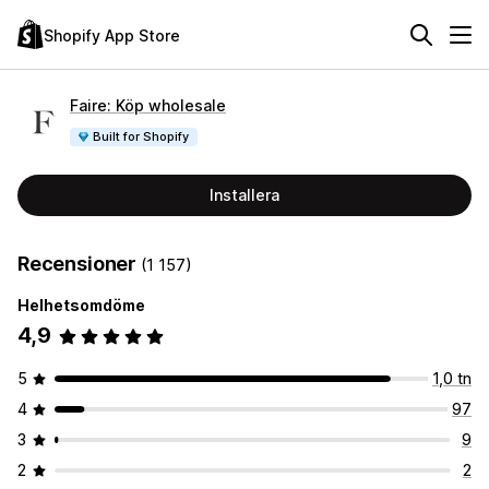
Shopify App Store
Faire: Köp wholesale
Built for Shopify
Installera
Recensioner
(1 157)
Helhetsomdöme
4,9
5
1,0 tn
4
97
3
9
2
2