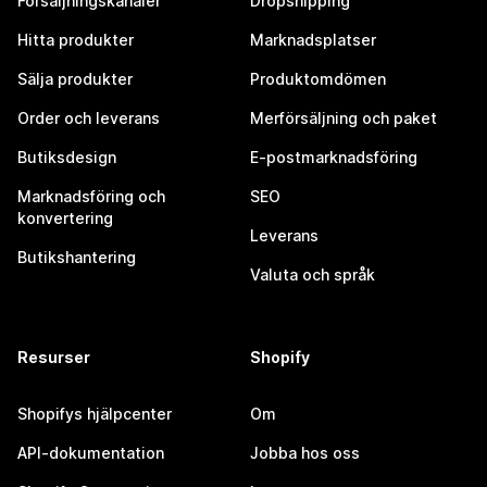
Försäljningskanaler
Dropshipping
Hitta produkter
Marknadsplatser
Sälja produkter
Produktomdömen
Order och leverans
Merförsäljning och paket
Butiksdesign
E-postmarknadsföring
Marknadsföring och
SEO
konvertering
Leverans
Butikshantering
Valuta och språk
Resurser
Shopify
Shopifys hjälpcenter
Om
API-dokumentation
Jobba hos oss