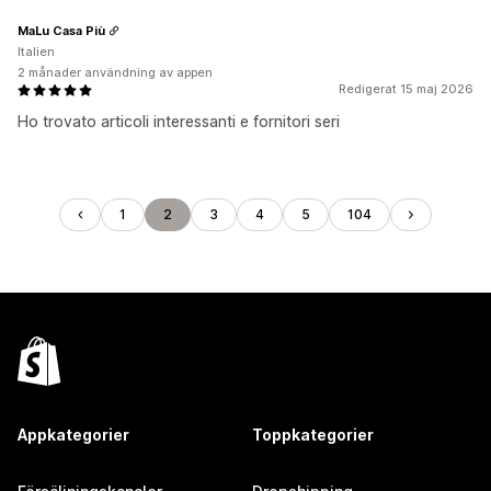
MaLu Casa Più
Italien
2 månader användning av appen
Redigerat 15 maj 2026
Ho trovato articoli interessanti e fornitori seri
1
2
3
4
5
104
Appkategorier
Toppkategorier