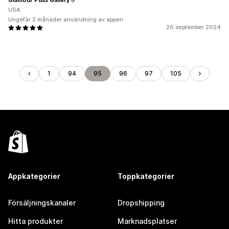
USA
Ungefär 2 månader användning av appen
26 september 2024
1
94
95
96
97
105
Appkategorier
Toppkategorier
Försäljningskanaler
Dropshipping
Hitta produkter
Marknadsplatser