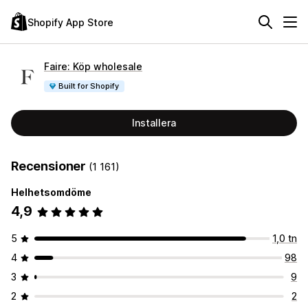
Shopify App Store
Faire: Köp wholesale
Built for Shopify
Installera
Recensioner
(1 161)
Helhetsomdöme
4,9
5
1,0 tn
4
98
3
9
2
2