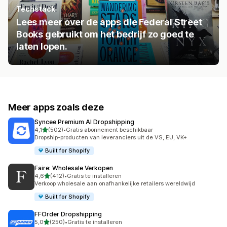
Techstack
Lees meer over de apps die Federal Street
Books gebruikt om het bedrijf zo goed te
laten lopen.
Meer apps zoals deze
Syncee Premium AI Dropshipping
van 5 sterren
4,1
(502)
•
Gratis abonnement beschikbaar
502 recensies in totaal
Dropship-producten van leveranciers uit de VS, EU, VK+
Built for Shopify
Faire: Wholesale Verkopen
van 5 sterren
4,6
(412)
•
Gratis te installeren
412 recensies in totaal
Verkoop wholesale aan onafhankelijke retailers wereldwijd
Built for Shopify
FFOrder Dropshipping
van 5 sterren
5,0
(250)
•
Gratis te installeren
250 recensies in totaal