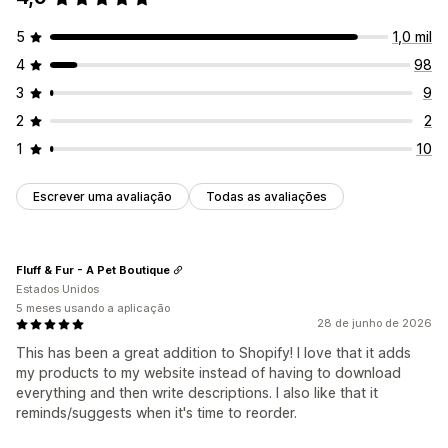
5
1,0 mil
4
98
3
9
2
2
1
10
Escrever uma avaliação
Todas as avaliações
Fluff & Fur - A Pet Boutique
Estados Unidos
5 meses usando a aplicação
28 de junho de 2026
This has been a great addition to Shopify! I love that it adds
my products to my website instead of having to download
everything and then write descriptions. I also like that it
reminds/suggests when it's time to reorder.