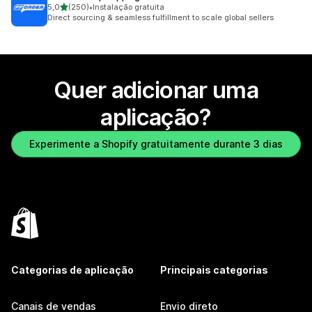
de 5 estrelas
5,0
(250)
•
Instalação gratuita
250 total de avaliações
Direct sourcing & seamless fulfillment to scale global sellers
Quer adicionar uma
aplicação?
Experimente a Shopify gratuitamente durante 3 dias
Categorias de aplicação
Principais categorias
Canais de vendas
Envio direto