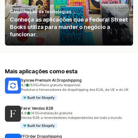
Combinação de tecnologias
Conheça as aplicações que a Federal Street
Books utiliza para manter o negócio a
funcionar.
Mais aplicações como esta
Syncee Premium AI Dropshipping
de 5 estrelas
4,1
(505)
•
Plano gratuito disponível
505 total de avaliações
Produtos e fornecedores de dropshipping dos EUA, da UE e do UK
Built for Shopify
Faire: Vendas B2B
de 5 estrelas
4,6
(413)
•
Instalação gratuita
413 total de avaliações
Venda B2B a revendedores independentes em todo o mundo
Built for Shopify
FFOrder Dropshipping