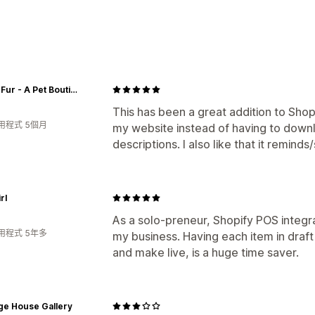
Fluff & Fur - A Pet Boutique
This has been a great addition to Shopi
用程式 5個月
my website instead of having to down
descriptions. I also like that it remind
rl
As a solo-preneur, Shopify POS integr
用程式 5年多
my business. Having each item in draft
and make live, is a huge time saver.
ge House Gallery