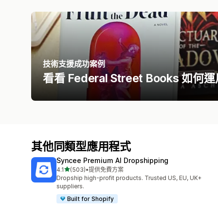
技術支援成功案例
看看 Federal Street Book
其他同類型應用程式
Syncee Premium AI Dropshipping
滿分 5 顆星
4.1
(503)
•
提供免費方案
共有 503 則評價
Dropship high-profit products. Trusted US, EU, UK+
suppliers.
Built for Shopify