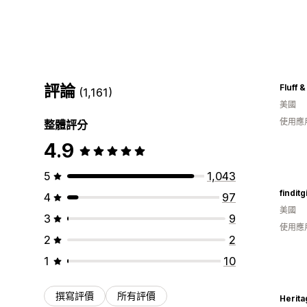
評論
(1,161)
美國
使用應
整體評分
4.9
5
1,043
finditgi
4
97
美國
3
9
使用應
2
2
1
10
撰寫評價
所有評價
Herita