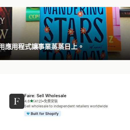
s 如何運用應用程式讓事業蒸蒸日上。
Faire: Sell Wholesale
滿分 5 顆星
4.6
(412)
•
免費安裝
共有 412 則評價
Sell wholesale to independent retailers worldwide
Built for Shopify