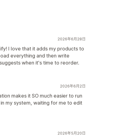
2026年6月28日
fy! I love that it adds my products to
load everything and then write
s/suggests when it's time to reorder.
2026年6月2日
ation makes it SO much easier to run
 in my system, waiting for me to edit
2026年5月20日