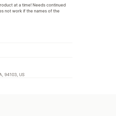
product at a time! Needs continued
oes not work if the names of the
A, 94103, US