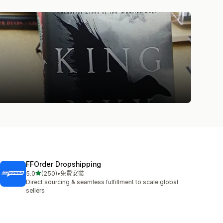
FFOrder Dropshipping
滿分 5 顆星
5.0
(250)
•
免費安裝
共有 250 則評價
Direct sourcing & seamless fulfillment to scale global
sellers