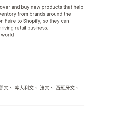
scover and buy new products that help
 inventory from brands around the
n Faire to Shopify, so they can
iving retail business.
 world
荷蘭文、 義大利文、 法文、 西班牙文、