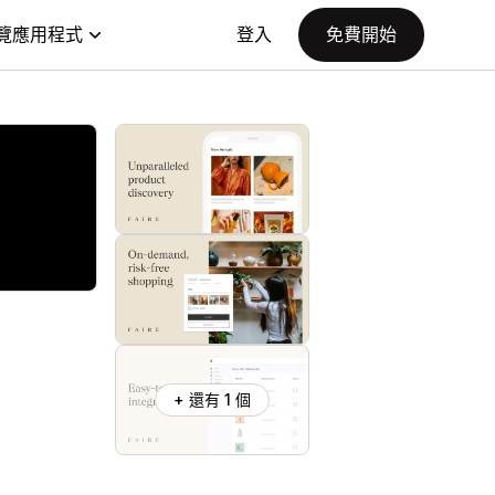
覽應用程式
登入
免費開始
+ 還有 1 個