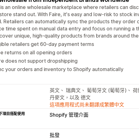
 is an online wholesale marketplace where retailers can di
 store stand out. With Faire, it's easy and low-risk to stock
. Retailers can automatically sync the products they order o
e time spent on manual data entry and focus on running a thr
cover unique, high-quality products from brands around the
gible retailers get 60-day payment terms
e returns on all opening orders
re does not support dropshipping
c your orders and inventory to Shopify automatically
英文、 瑞典文、 葡萄牙文 (葡萄牙)、 
丹麥文，以及 德文
這項應用程式尚未翻譯成繁體中文
下項目搭配使用
Shopify 管理介面
批發