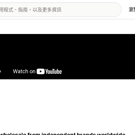
瀏
圖片圖庫
wholesale from independent brands worldwide