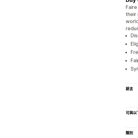
Faire
their
world
reduc
Dis
Eli
Fre
Fai
Syn
語言
可與以
類別