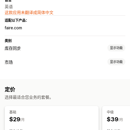
语言
英语
这款应用未翻译成简体中文
适配以下产品：
faire.com
类别
库存同步
显示功能
同步类型
市场
显示功能
订单
价格
产品详细信息
多属性
SKU
条码
自动
手动
批量
产品页面管理
实时
自定义
数据源自动化
产品数据源
产品同步
产品选择
报价同步
通知和报告
定价
当地货币
批量上传
自定义产品页面
自动化提醒
自定义通知
订单更新
错误报告
详细日志
选择最适合您业务的套餐。
订单管理
批量订单
订单同步
跟踪同步
库存同步
基础
中级
$29
$39
/月
/月