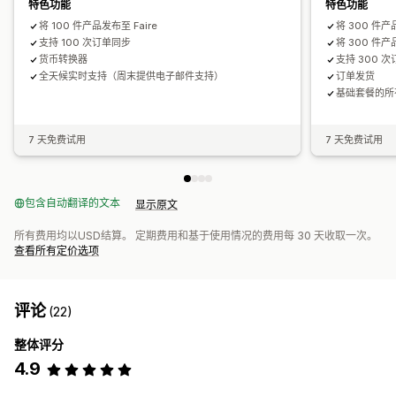
特色功能
特色功能
将 100 件产品发布至 Faire
将 300 件产
支持 100 次订单同步
将 300 件产品
货币转换器
支持 300 
全天候实时支持（周末提供电子邮件支持）
订单发货
基础套餐的所
7 天免费试用
7 天免费试用
包含自动翻译的文本
显示原文
所有费用均以USD结算。 定期费用和基于使用情况的费用每 30 天收取一次。
查看所有定价选项
评论
(22)
整体评分
4.9