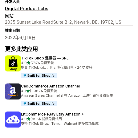
开发人员
Digital Product Labs
网站
2035 Sunset Lake RoadSuite B-2, Newark, DE, 19702, US
推出日期
2022年6月16日
更多此类应用
TikTok Shop 连接器 — SPL
星（满分 5 星）
4.9
(737)
•
免费安装
总共 737 条评论
整合 TikTok 商店、同步库存和订单 - 24/7 支持
Built for Shopify
CedCommerce Amazon Channel
星（满分 5 星）
4.7
(1,062)
•
免费安装
总共 1062 条评论
Amazon Sales Channel 让在 Amazon 上进行销售变得简单
Built for Shopify
LitCommerce eBay Etsy Amazon +
星（满分 5 星）
4.9
(895)
•
提供免费试用
总共 895 条评论
支持 TikTok Shop、Temu、Walmart 的多市场集成