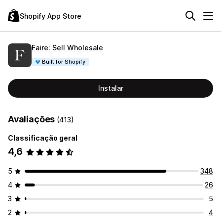
Shopify App Store
Faire: Sell Wholesale
Built for Shopify
Instalar
Avaliações
(413)
Classificação geral
4,6
5
348
4
26
3
5
2
4