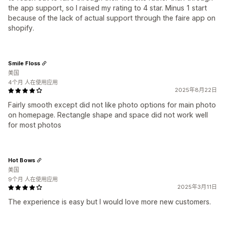
the app support, so I raised my rating to 4 star. Minus 1 start
because of the lack of actual support through the faire app on
shopify.
Smile Floss
美国
4个月 人在使用应用
2025年8月22日
Fairly smooth except did not like photo options for main photo
on homepage. Rectangle shape and space did not work well
for most photos
Hot Bows
美国
9个月 人在使用应用
2025年3月11日
The experience is easy but I would love more new customers.