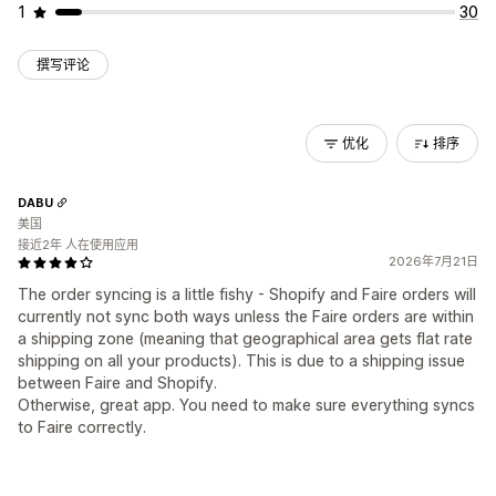
1
30
撰写评论
优化
排序
DABU
美国
接近2年 人在使用应用
2026年7月21日
The order syncing is a little fishy - Shopify and Faire orders will
currently not sync both ways unless the Faire orders are within
a shipping zone (meaning that geographical area gets flat rate
shipping on all your products). This is due to a shipping issue
between Faire and Shopify.
Otherwise, great app. You need to make sure everything syncs
to Faire correctly.