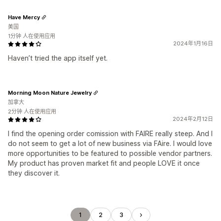
Have Mercy
美国
1分钟 人在使用应用
2024年1月16日
Haven’t tried the app itself yet.
Morning Moon Nature Jewelry
加拿大
2分钟 人在使用应用
2024年2月12日
I find the opening order comission with FAIRE really steep. And I
do not seem to get a lot of new business via FAire. I would love
more opportunities to be featured to possible vendor partners.
My product has proven market fit and people LOVE it once
they discover it.
1
2
3