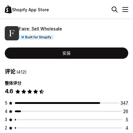
Shopify App Store
Faire: Sell Wholesale
Built for Shopify
安装
评论
(412)
整体评分
4.6
5
347
4
26
3
5
2
4