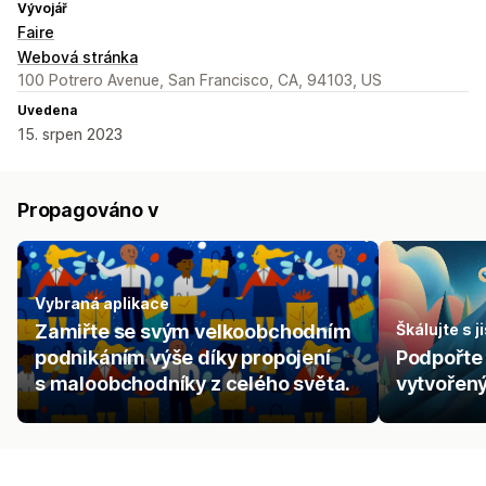
Vývojář
Faire
Webová stránka
100 Potrero Avenue, San Francisco, CA, 94103, US
Uvedena
15. srpen 2023
Propagováno v
Vybraná aplikace
Zamiřte se svým velkoobchodním
Škálujte s j
podnikáním výše díky propojení
Podpořte 
s maloobchodníky z celého světa.
vytvořen