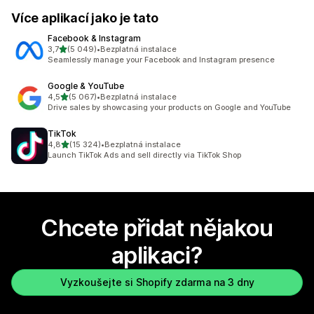
Více aplikací jako je tato
Facebook & Instagram
z 5 hvězd
3,7
(5 049)
•
Bezplatná instalace
Celkový počet recenzí: 5049
Seamlessly manage your Facebook and Instagram presence
Google & YouTube
z 5 hvězd
4,5
(5 067)
•
Bezplatná instalace
Celkový počet recenzí: 5067
Drive sales by showcasing your products on Google and YouTube
TikTok
z 5 hvězd
4,8
(15 324)
•
Bezplatná instalace
Celkový počet recenzí: 15324
Launch TikTok Ads and sell directly via TikTok Shop
Chcete přidat nějakou
aplikaci?
Vyzkoušejte si Shopify zdarma na 3 dny