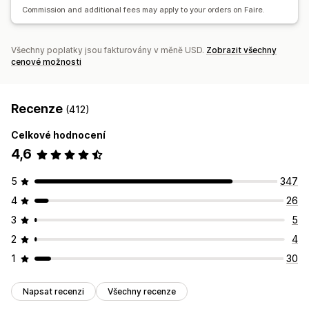
Commission and additional fees may apply to your orders on Faire.
Synchronizace skladových zásob
Všechny poplatky jsou fakturovány v měně USD.
Zobrazit všechny
cenové možnosti
Recenze
(412)
Celkové hodnocení
4,6
5
347
4
26
3
5
2
4
1
30
Napsat recenzi
Všechny recenze