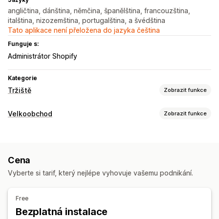
angličtina, dánština, němčina, španělština, francouzština,
italština, nizozemština, portugalština, a švédština
Tato aplikace není přeložena do jazyka čeština
Funguje s:
Administrátor Shopify
Kategorie
Tržiště
Zobrazit funkce
Správa listingů
Velkoobchod
Zobrazit funkce
Synchronizace produktů
Výběr produktů
Místní měna
Možnosti nacenění
Hromadné nahrávání
Slevové kódy
Import nacenění
Předobjednávky
Splatnost
Řízení objednávek
Cena
Více měn
Přihlášení k velkoobchodu
Synchronizace objednávek
Vyberte si tarif, který nejlépe vyhovuje vašemu podnikání.
Řízení objednávek
Synchronizace skladových zásob
Objednávkový formulář
Návrhy objednávek
Free
Minima objednávek
Možnosti dopravy
Stav objednávky
Bezplatná instalace
Více měn
Přístup přes API