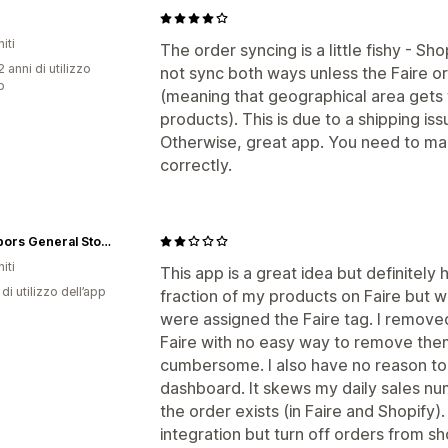
iti
The order syncing is a little fishy - Sho
 anni di utilizzo
not sync both ways unless the Faire or
p
(meaning that geographical area gets f
products). This is due to a shipping i
Otherwise, great app. You need to mak
correctly.
Neighbors General Store
iti
This app is a great idea but definitely 
di utilizzo dell’app
fraction of my products on Faire but w
were assigned the Faire tag. I removed 
Faire with no easy way to remove them. 
cumbersome. I also have no reason to
dashboard. It skews my daily sales n
the order exists (in Faire and Shopify)
integration but turn off orders from sh