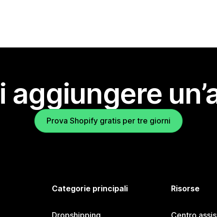
i aggiungere un’
Prova Shopify gratis per tre giorni
Categorie principali
Risorse
Dropshipping
Centro assi