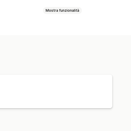
Mostra funzionalità
one dei prodotti
Valuta locale
zi
Preordini
Termini netti
l’ingrosso
izzazione delle scorte
mi d’ordine
Opzioni di spedizione
o API
Sincronizzazione delle scorte