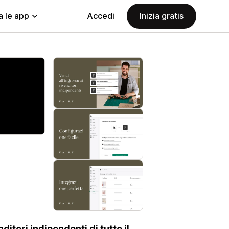
a le app
Accedi
Inizia gratis
ditori indipendenti di tutto il