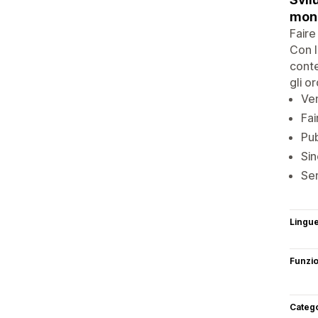
mon
Faire
Con l
conte
gli o
Ven
Fai
Pub
Sin
Sem
Lingu
Funzi
Categ