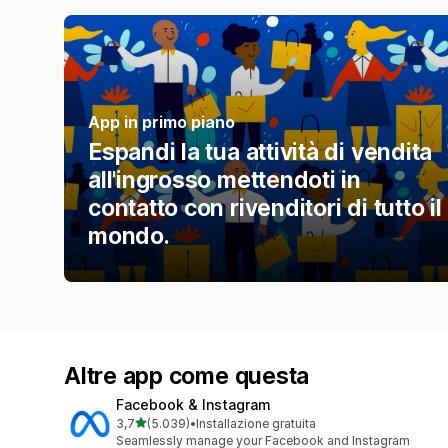
App in primo piano
Espandi la tua attività di vendita
all'ingrosso mettendoti in
contatto con rivenditori di tutto il
mondo.
Altre app come questa
Facebook & Instagram
stelle su 5
3,7
(5.039)
•
Installazione gratuita
5039 recensioni totali
Seamlessly manage your Facebook and Instagram