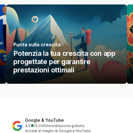
Punta sulla crescita
Potenzia la tua crescita con app
progettate per garantire
prestazioni ottimali
Google & YouTube
stelle su 5
4,5
(5.059)
•
Installazione gratuita
5059 recensioni totali
Accedi al meglio di Google e YouTube