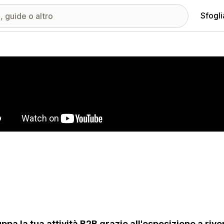
Sfogli
ria immagini in evidenza
uppa la tua attività B2B grazie all'esposizione a riven