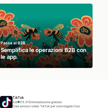
Passa al B2B
Semplifica le operazioni B2B con
le app.
TikTok
stelle su 5
4,8
(15.315)
•
Installazione gratuita
15315 recensioni totali
Crea annunci video TikTok per coinvolgere il tuo