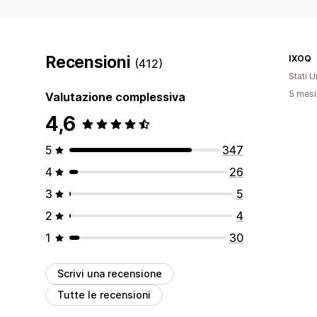
Recensioni
IXOQ
(412)
Stati Un
5 mesi 
Valutazione complessiva
4,6
5
347
4
26
3
5
2
4
1
30
Scrivi una recensione
Tutte le recensioni