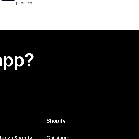
pubblico
app?
Shopify
stenza Shopify
Chi siamo