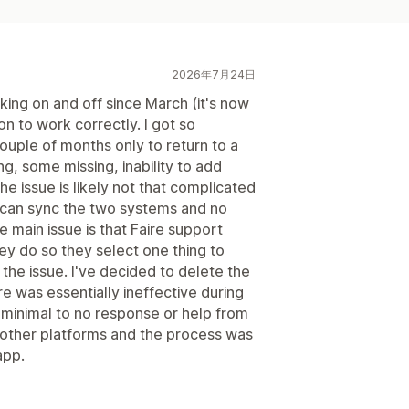
2026年7月24日
ng on and off since March (it's now
on to work correctly. I got so
a couple of months only to return to a
ng, some missing, inability to add
The issue is likely not that complicated
 can sync the two systems and no
 main issue is that Faire support
y do so they select one thing to
 the issue. I've decided to delete the
e was essentially ineffective during
 minimal to no response or help from
f other platforms and the process was
app.