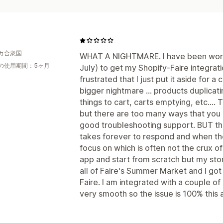
カ合衆国
WHAT A NIGHTMARE. I have been worki
の使用期間：5ヶ月
July) to get my Shopify-Faire integrati
frustrated that I just put it aside for 
bigger nightmare ... products duplicati
things to cart, carts emptying, etc.... 
but there are too many ways that you
good troubleshooting support. BUT the
takes forever to respond and when the
focus on which is often not the crux of
app and start from scratch but my stor
all of Faire's Summer Market and I got
Faire. I am integrated with a couple o
very smooth so the issue is 100% this 