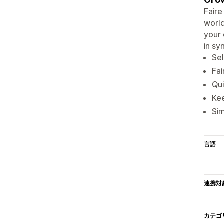
Faire
world
your 
in sy
Sel
Fai
Qui
Kee
Sim
言語
連携対
カテゴ