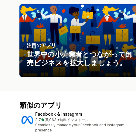
注目のアプリ
世界中の小売業者とつながって卸
売ビジネスを拡大しましょう。
類似のアプリ
Facebook & Instagram
5つ星中
3.7
(5,063)
•
無料インストール
合計レビュー数：5063件
Seamlessly manage your Facebook and Instagram
presence