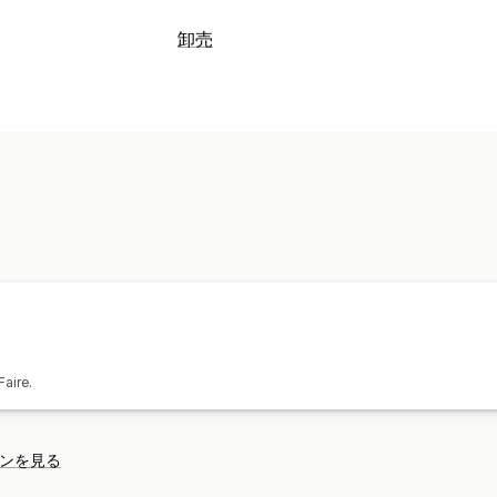
リスティング管理
卸売
商品の同期
商品セレクション
現地通
価格設定オプション
注文管理
クーポンコード
価格設定のインポート
注文の同期
在庫の同期
卸売ログイン
注文管理
注文フォーム
下書き注文
最小注文数/
複数通貨
APIアクセス
在庫の同期
aire.
ンを見る