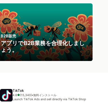
B2B販売
アプリでB2B業務を合理化しまし
ょう。
TikTok
5つ星中
4.8
(15,340)
•
無料インストール
合計レビュー数：15340件
Launch TikTok Ads and sell directly via TikTok Shop