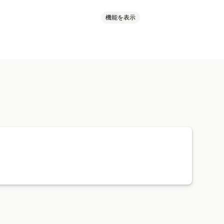
機能を表示
貨
一括アップロード
予約注文
諸条件
複数通貨
額
配送オプション
注文状況