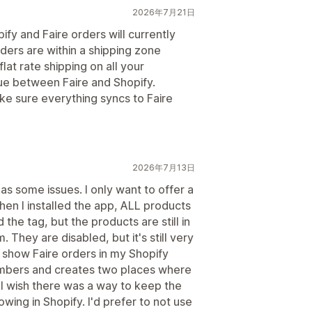
2026年7月21日
pify and Faire orders will currently
ders are within a shipping zone
lat rate shipping on all your
ssue between Faire and Shopify.
e sure everything syncs to Faire
2026年7月13日
has some issues. I only want to offer a
hen I installed the app, ALL products
the tag, but the products are still in
They are disabled, but it's still very
 show Faire orders in my Shopify
umbers and creates two places where
. I wish there was a way to keep the
owing in Shopify. I'd prefer to not use