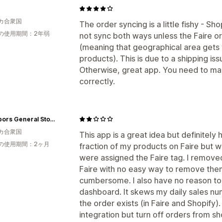
カ合衆国
The order syncing is a little fishy - Sho
の使用期間：2年弱
not sync both ways unless the Faire or
(meaning that geographical area gets f
products). This is due to a shipping i
Otherwise, great app. You need to mak
correctly.
Neighbors General Store
カ合衆国
This app is a great idea but definitely 
の使用期間：2ヶ月
fraction of my products on Faire but w
were assigned the Faire tag. I removed 
Faire with no easy way to remove them. 
cumbersome. I also have no reason to
dashboard. It skews my daily sales n
the order exists (in Faire and Shopify)
integration but turn off orders from sh