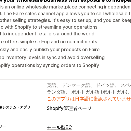
 is an online wholesale marketplace connecting independent
. The Faire sales channel app allows you to sell wholesale 
other selling strategies. It's easy to set up, and you can ke
nc with Shopify to streamline your operations.
l to independent retailers around the world
re offers simple set-up and no commitments
ckly and easily publish your products on Faire
p inventory levels in sync and avoid overselling
plify operations by syncing orders to Shopify
英語、 デンマーク語、 ドイツ語、 スペ
ランダ語、 ポルトガル語 (ポルトガル)
このアプリは日本語に翻訳されていませ
象システム・アプリ
Shopify管理者ページ
リー
モール型EC