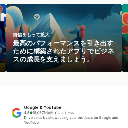
自信をもって拡大
最高のパフォーマンスを引き出す
ために構築されたアプリでビジネ
スの成長を支えましょう。
Google & YouTube
5つ星中
4.5
(5,067)
•
無料インストール
合計レビュー数：5067件
Drive sales by showcasing your products on Google and
YouTube