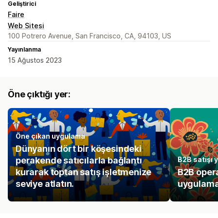
Geliştirici
Faire
Web Sitesi
100 Potrero Avenue, San Francisco, CA, 94103, US
Yayınlanma
15 Ağustos 2023
Öne çıktığı yer:
Öne çıkan uygulama
Dünyanın dört bir köşesindeki
perakende satıcılarla bağlantı
B2B satışı 
kurarak toptan satış işletmenize
B2B opera
seviye atlatın.
uygulamal