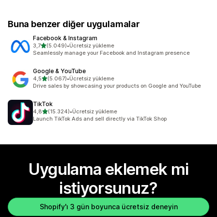
Buna benzer diğer uygulamalar
Facebook & Instagram
5 yıldız üzerinden
3,7
(5.049)
•
Ücretsiz yükleme
toplam 5049 değerlendirme
Seamlessly manage your Facebook and Instagram presence
Google & YouTube
5 yıldız üzerinden
4,5
(5.067)
•
Ücretsiz yükleme
toplam 5067 değerlendirme
Drive sales by showcasing your products on Google and YouTube
TikTok
5 yıldız üzerinden
4,8
(15.324)
•
Ücretsiz yükleme
toplam 15324 değerlendirme
Launch TikTok Ads and sell directly via TikTok Shop
Uygulama eklemek mi
istiyorsunuz?
Shopify'ı 3 gün boyunca ücretsiz deneyin