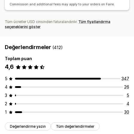
Commission and additional fees may apply to your orders on Faire.
Tüm ücretler USD cinsinden faturalandırılır.
Tüm fiyatlandırma
seçeneklerini göster
Değerlendirmeler
(412)
Toplam puan
4,6
5
347
4
26
3
5
2
4
1
30
Değerlendirme yazın
Tüm değerlendirmeler