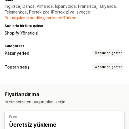
İngilizce, Danca, Almanca, İspanyolca, Fransızca, İtalyanca,
Felemenkçe, Portekizce (Portekiz)ve İsveççe
Bu uygulama şu dile çevrilmedi:Türkçe
Şunlarla birlikte çalışır:
Shopify Yöneticisi
Kategoriler
Pazar yerleri
Özellikleri göster
Liste kaydı yönetimi
Toptan satış
Özellikleri göster
Ürün senkronizasyonu
Ürün seçimi
Yerel para birimi
Fiyatlandırma seçenekleri
Toplu yükleme
İndirim kodları
Fiyatlandırma aktarma
Ön siparişler
Sipariş yönetimi
Fiyatlandırma
Net vadeler
Çoklu para birimi
Toptan giriş
Sipariş senkronizasyonu
Envanter senkronizasyonu
İşletmenize en uygun planı seçin.
Sipariş yönetimi
Sipariş formu
Taslak siparişler
Sipariş minimumları
Free
Kargo seçenekleri
Sipariş durumu
Çoklu para birimi
Ücretsiz yükleme
API erişimi
Envanter senkronizasyonu