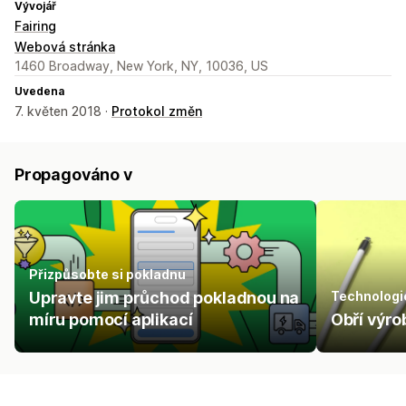
Vývojář
Fairing
Webová stránka
1460 Broadway, New York, NY, 10036, US
Uvedena
7. květen 2018 ·
Protokol změn
Propagováno v
Přizpůsobte si pokladnu
Upravte jim průchod pokladnou na
Technologi
míru pomocí aplikací
Obří výro