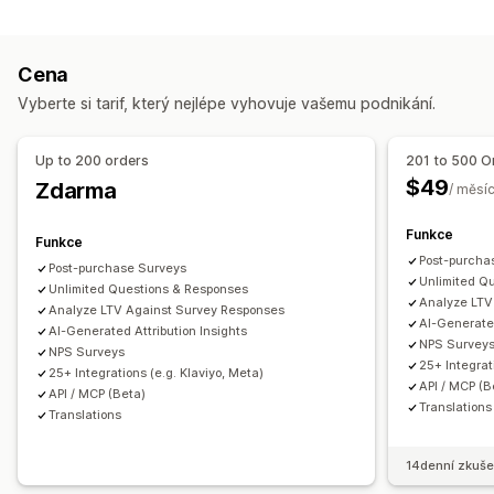
Chování zákazníků
Vložené formuláře
Nahrání souboru
Šablony
Více stránek
Sledování v reálném čase
Sledování aktivit
Segmentace
Automaticky otevíraná okna
Úpravy v reálném čase
Cena
IP návštěvníka
Celoživotní hodnota (LTV)
Analýza věrnosti
Více jazyků
Vyberte si tarif, který nejlépe vyhovuje vašemu podnikání.
Analýza zákaznických segmentů
Typy průzkumů
Marketing a prodej
Spokojenost zákazníků
Průzkum trhu
Up to 200 orders
201 to 500 O
Atribuce marketingu
Analytika pokladny
ROAS
Net Promoter Score (NPS)
Zpětná vazba k produktu
$49
Zdarma
/ měsí
Užitečné informace o zisku
Sledování nákupů
Ponákupní
Atribuce
Sledování UTM
Sledování pixelů
Funkce
Funkce
Správa odeslaných příspěvků
Post-purcha
Post-purchase Surveys
Vizuály a výkazy
Export dat
Analytika
Zákaznické segmenty
Unlimited Q
Unlimited Questions & Responses
Teplotní mapy
Panel analytiky
Vlastní panely
Analyze LTV
Analyze LTV Against Survey Responses
AI-Generated
Vlastní výkazy
AI-Generated Attribution Insights
Export dat
Plánování výkazů
NPS Survey
NPS Surveys
25+ Integrat
25+ Integrations (e.g. Klaviyo, Meta)
API / MCP (B
API / MCP (Beta)
Translations
Translations
14denní zkuše