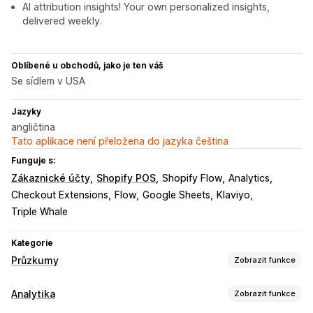
AI attribution insights! Your own personalized insights,
delivered weekly.
Oblíbené u obchodů, jako je ten váš
Se sídlem v USA
Jazyky
angličtina
Tato aplikace není přeložena do jazyka čeština
Funguje s:
Zákaznické účty
Shopify POS
Shopify Flow
Analytics
Checkout Extensions
Flow
Google Sheets
Klaviyo
Triple Whale
Kategorie
Průzkumy
Zobrazit funkce
Přizpůsobení formuláře
Analytika
Zobrazit funkce
Podmíněná logika
Vlastní styly
Přetahovací editor