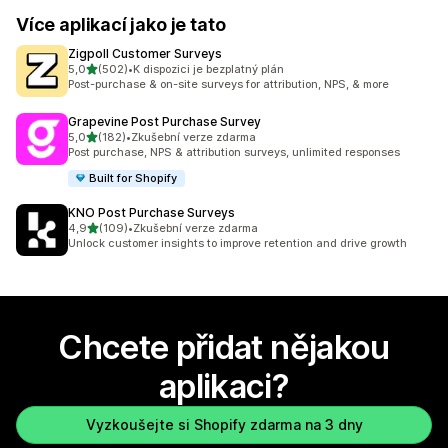
Více aplikací jako je tato
Zigpoll Customer Surveys
z 5 hvězd
5,0
(502)
•
K dispozici je bezplatný plán
Celkový počet recenzí: 502
Post-purchase & on-site surveys for attribution, NPS, & more
Grapevine Post Purchase Survey
z 5 hvězd
5,0
(182)
•
Zkušební verze zdarma
Celkový počet recenzí: 182
Post purchase, NPS & attribution surveys, unlimited responses
Built for Shopify
KNO Post Purchase Surveys
z 5 hvězd
4,9
(109)
•
Zkušební verze zdarma
Celkový počet recenzí: 109
Unlock customer insights to improve retention and drive growth
Chcete přidat nějakou
aplikaci?
Vyzkoušejte si Shopify zdarma na 3 dny