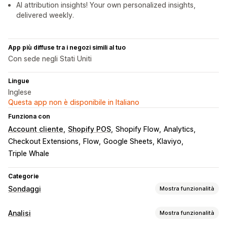
AI attribution insights! Your own personalized insights,
delivered weekly.
App più diffuse tra i negozi simili al tuo
Con sede negli Stati Uniti
Lingue
Inglese
Questa app non è disponibile in Italiano
Funziona con
Account cliente
Shopify POS
Shopify Flow
Analytics
Checkout Extensions
Flow
Google Sheets
Klaviyo
Triple Whale
Categorie
Sondaggi
Mostra funzionalità
Personalizzazione dei moduli
Analisi
Mostra funzionalità
Logica condizionale
Stili personalizzati