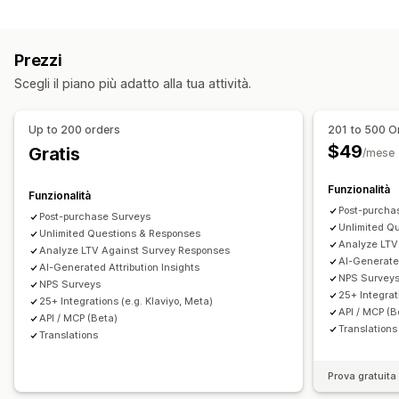
Comportamento dei clienti
Editor drag-and-drop
Moduli incorporati
Monitoraggio in tempo reale
Monitoraggio delle attività
Caricamento di file
Modelli
Multipagina
Pop-up
Prezzi
Segmentazione
IP del visitatore
Modifica in tempo reale
Multilingua
Scegli il piano più adatto alla tua attività.
Valore totale dei clienti (LTV)
Tipi di sondaggio
Analisi della fedeltà dei clienti
Analisi delle coorti
Soddisfazione dei clienti
Ricerca di mercato
Up to 200 orders
201 to 500 O
Marketing e vendite
Net Promoter Score (NPS)
Feedback sui prodotti
$49
Gratis
/mese
Attribuzione del marketing
Analisi del check-out
ROAS
Post-acquisto
Attribuzione
Dati sui profitti
Monitoraggio degli acquisti
Funzionalità
Funzionalità
Gestione degli invii
Monitoraggio UTM
Monitoraggio dei pixel
Post-purcha
Post-purchase Surveys
Esportazione di dati
Analisi
Segmenti di clienti
Unlimited Q
Unlimited Questions & Responses
Elementi grafici e report
Analyze LTV
Analyze LTV Against Survey Responses
AI-Generated
Mappe di calore
AI-Generated Attribution Insights
Dashboard di analisi
NPS Survey
NPS Surveys
Dashboard personalizzate
Report personalizzati
25+ Integrat
25+ Integrations (e.g. Klaviyo, Meta)
API / MCP (B
Esportazione di dati
Pianificazione dei report
API / MCP (Beta)
Translations
Translations
Prova gratuita 