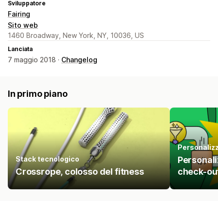
Sviluppatore
Fairing
Sito web
1460 Broadway, New York, NY, 10036, US
Lanciata
7 maggio 2018 ·
Changelog
In primo piano
Personalizz
Stack tecnologico
Personali
Crossrope, colosso del fitness
check-out