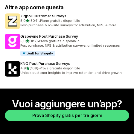
Altre app come questa
Zigpoll Customer Surveys
stelle su 5
5,0
(504)
•
Piano gratuito disponibile
504 recensioni totali
Post-purchase & on-site surveys for attribution, NPS, & more
Grapevine Post Purchase Survey
stelle su 5
5,0
(182)
•
Prova gratuita disponibile
182 recensioni totali
Post purchase, NPS & attribution surveys, unlimited responses
Built for Shopify
KNO Post Purchase Surveys
stelle su 5
4,9
(109)
•
Prova gratuita disponibile
109 recensioni totali
Unlock customer insights to improve retention and drive growth
Vuoi aggiungere un’app?
Prova Shopify gratis per tre giorni