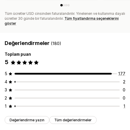
Tüm ücretler USD cinsinden faturalandırılır. Yinelenen ve kullanıma dayalı
ücretler 30 günde bir faturalandırılır.
Tüm fiyatlandırma seçeneklerini
göster
Değerlendirmeler
(180)
Toplam puan
5
5
177
4
2
3
0
2
0
1
1
Değerlendirme yazın
Tüm değerlendirmeler