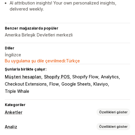
AI attribution insights! Your own personalized insights,
delivered weekly.
Benzer mağazalarda popüler
Amerika Birleşik Devletleri merkezli
Diller
İngilizce
Bu uygulama şu dile çevrilmedi:Türkçe
Şunlarla birlikte çalışır:
Müşteri hesapları
Shopify POS
Shopify Flow
Analytics
Checkout Extensions
Flow
Google Sheets
Klaviyo
Triple Whale
Kategoriler
Anketler
Özellikleri göster
Form özelleştirme
Analiz
Özellikleri göster
Koşullu mantık
Özel stiller
Sürükle ve bırak düzenleyicisi