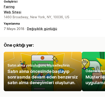
Geliştirici
Fairing
Web Sitesi
1460 Broadway, New York, NY, 10036, US
Yayınlanma
7 Mayıs 2018 ·
Değişiklik günlüğü
Öne çıktığı yer:
Satın alma yolculuğunu kişiselleştirin
Satın alma öncesinde başlayıp
Ödeme işlem
sonrasında devam eden benzersiz
Müşteril
satın alma deneyimleri oluşturun.
uygulamal