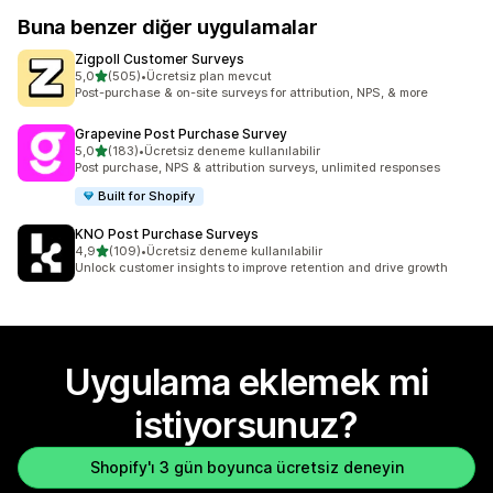
Buna benzer diğer uygulamalar
Zigpoll Customer Surveys
5 yıldız üzerinden
5,0
(505)
•
Ücretsiz plan mevcut
toplam 505 değerlendirme
Post-purchase & on-site surveys for attribution, NPS, & more
Grapevine Post Purchase Survey
5 yıldız üzerinden
5,0
(183)
•
Ücretsiz deneme kullanılabilir
toplam 183 değerlendirme
Post purchase, NPS & attribution surveys, unlimited responses
Built for Shopify
KNO Post Purchase Surveys
5 yıldız üzerinden
4,9
(109)
•
Ücretsiz deneme kullanılabilir
toplam 109 değerlendirme
Unlock customer insights to improve retention and drive growth
Uygulama eklemek mi
istiyorsunuz?
Shopify'ı 3 gün boyunca ücretsiz deneyin