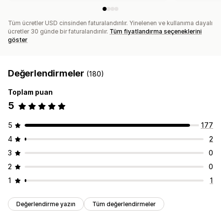
Tüm ücretler USD cinsinden faturalandırılır. Yinelenen ve kullanıma dayalı
ücretler 30 günde bir faturalandırılır.
Tüm fiyatlandırma seçeneklerini
göster
Değerlendirmeler
(180)
Toplam puan
5
5
177
4
2
3
0
2
0
1
1
Değerlendirme yazın
Tüm değerlendirmeler