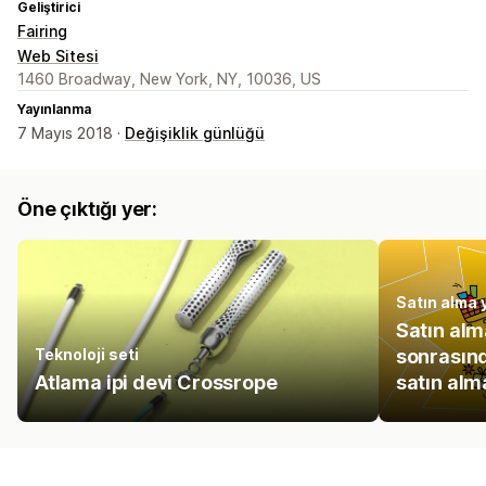
Geliştirici
Fairing
Web Sitesi
1460 Broadway, New York, NY, 10036, US
Yayınlanma
7 Mayıs 2018 ·
Değişiklik günlüğü
Öne çıktığı yer:
Satın alma 
Satın alm
Teknoloji seti
sonrasın
Atlama ipi devi Crossrope
satın alm