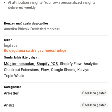
AI attribution insights! Your own personalized insights,
delivered weekly.
Benzer mağazalarda popüler
Amerika Birleşik Devletleri merkezli
Diller
İngilizce
Bu uygulama şu dile çevrilmedi:Türkçe
Şunlarla birlikte çalışır:
Müşteri hesapları
Shopify POS
Shopify Flow
Analytics
Checkout Extensions
Flow
Google Sheets
Klaviyo
Triple Whale
Kategoriler
Anketler
Özellikleri göster
Form özelleştirme
Analiz
Özellikleri göster
Koşullu mantık
Özel stiller
Sürükle ve bırak düzenleyicisi