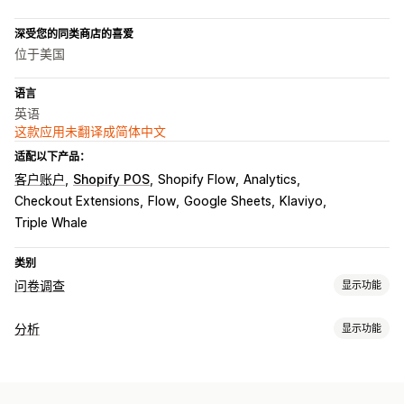
深受您的同类商店的喜爱
位于美国
语言
英语
这款应用未翻译成简体中文
适配以下产品：
客户账户
Shopify POS
Shopify Flow
Analytics
Checkout Extensions
Flow
Google Sheets
Klaviyo
Triple Whale
类别
问卷调查
显示功能
表单自定义
分析
显示功能
条件逻辑
自定义样式
拖放式编辑器
嵌入式表单
文件上传
模板
客户行为
多页面
弹出窗口
实时编辑
多语言
实时跟踪
活动跟踪
细分
访客 IP
生命周期价值 (LTV)