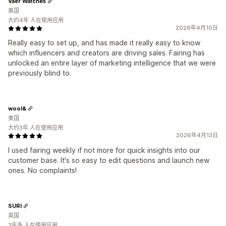
Vaer Watches
美国
大约4年 人在使用应用
2026年4月10日
Really easy to set up, and has made it really easy to know
which influencers and creators are driving sales. Fairing has
unlocked an entire layer of marketing intelligence that we were
previously blind to.
wool&
美国
大约3年 人在使用应用
2026年4月13日
I used fairing weekly if not more for quick insights into our
customer base. It's so easy to edit questions and launch new
ones. No complaints!
SURI
英国
3年多 人在使用应用