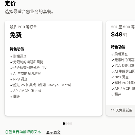
问卷类型
定价
忠诚度分析
群组分析
客户满意度
市场调查
净推荐值 (NPS)
产品反馈
售后
归因
选择最适合您业务的套餐。
营销和销售
提交管理
营销归因
结账分析
ROAS
利润洞察
购买跟踪
UTM 跟踪
最多 200 笔订单
201 至 500 
数据导出
分析
客户细分
像素跟踪
$49
免费
/月
视觉和报告
特色功能
特色功能
热图
分析控制面板
自定义控制面板
自定义报告
数据导出
购后调查
购后调查
报告安排
无限制的问题
无限制的问题和回复
结合调查回复分
结合调查回复分析 LTV
AI 生成的归
AI 生成的归因洞察
NPS 调查
NPS 调查
超过 25 种集
超过 25 种集成（例如 Klaviyo、Meta）
API / MCP（
API / MCP（Beta）
翻译
翻译
14 天免费试用
包含自动翻译的文本
显示原文