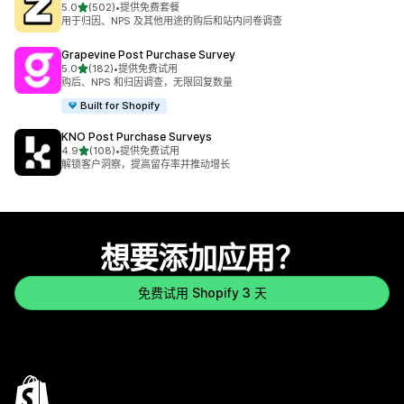
星（满分 5 星）
5.0
(502)
•
提供免费套餐
总共 502 条评论
用于归因、NPS 及其他用途的购后和站内问卷调查
Grapevine Post Purchase Survey
星（满分 5 星）
5.0
(182)
•
提供免费试用
总共 182 条评论
购后、NPS 和归因调查，无限回复数量
Built for Shopify
KNO Post Purchase Surveys
星（满分 5 星）
4.9
(108)
•
提供免费试用
总共 108 条评论
解锁客户洞察，提高留存率并推动增长
想要添加应用？
免费试用 Shopify 3 天