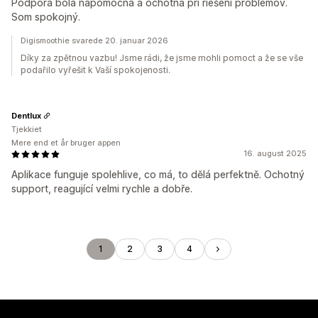
Podpora bola nápomocná a ochotná pri riešení problémov.
Som spokojný.
Digismoothie svarede 20. januar 2026
Díky za zpětnou vazbu! Jsme rádi, že jsme mohli pomoct a že se vše
podařilo vyřešit k Vaší spokojenosti.
Dentlux
Tjekkiet
Mere end et år bruger appen
16. august 2025
Aplikace funguje spolehlive, co má, to dělá perfektně. Ochotný
support, reagující velmi rychle a dobře.
1
2
3
4