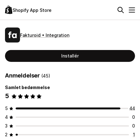
Shopify App Store
Fakturoid • Integration
Installér
Anmeldelser
(45)
Samlet bedømmelse
5
5
44
4
0
3
0
2
1