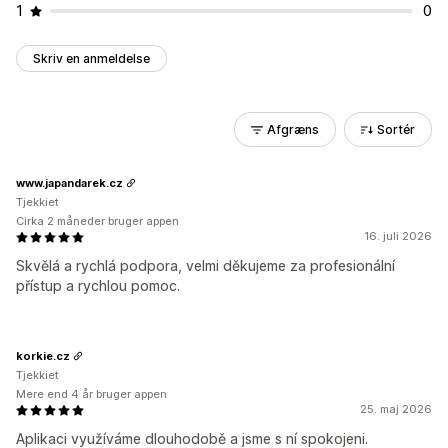
1
0
Skriv en anmeldelse
Afgræns
Sortér
www.japandarek.cz
Tjekkiet
Cirka 2 måneder bruger appen
16. juli 2026
Skvělá a rychlá podpora, velmi děkujeme za profesionální
přístup a rychlou pomoc.
korkie.cz
Tjekkiet
Mere end 4 år bruger appen
25. maj 2026
Aplikaci využíváme dlouhodobě a jsme s ní spokojeni.