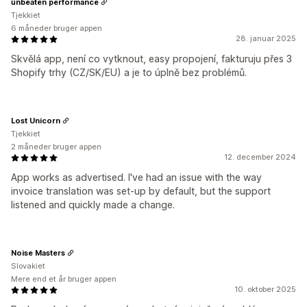
ũnbeaten performance
Tjekkiet
6 måneder bruger appen
28. januar 2025
Skvělá app, není co vytknout, easy propojení, fakturuju přes 3
Shopify trhy (CZ/SK/EU) a je to úplně bez problémů.
Lost Unicorn
Tjekkiet
2 måneder bruger appen
12. december 2024
App works as advertised. I've had an issue with the way
invoice translation was set-up by default, but the support
listened and quickly made a change.
Noise Masters
Slovakiet
Mere end et år bruger appen
10. oktober 2025