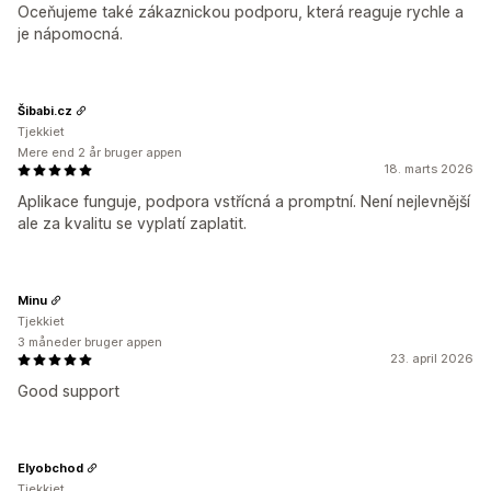
Oceňujeme také zákaznickou podporu, která reaguje rychle a
je nápomocná.
Šibabi.cz
Tjekkiet
Mere end 2 år bruger appen
18. marts 2026
Aplikace funguje, podpora vstřícná a promptní. Není nejlevnější
ale za kvalitu se vyplatí zaplatit.
Minu
Tjekkiet
3 måneder bruger appen
23. april 2026
Good support
Elyobchod
Tjekkiet