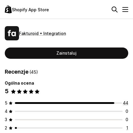
Shopify App Store
Fakturoid • Integration
Zainstaluj
Recenzje
(45)
Ogólna ocena
5
5
44
4
0
3
0
2
1