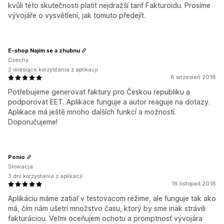
kvůli této skutečnosti platit nejdražší tarif Fakturoidu. Prosíme
vývojáře o vysvětlení, jak tomuto předejít.
E-shop Najím se a zhubnu
Czechy
2 miesiące korzystania z aplikacji
8 wrzesień 2018
Potřebujeme generovat faktury pro Českou republiku a
podporovat EET. Aplikace funguje a autor reaguje na dotazy.
Aplikace má ještě mnoho dalších funkcí a možností.
Doporučujeme!
Ponio
Słowacja
3 dni korzystania z aplikacji
16 listopad 2018
Aplikáciu máme zatiaľ v testovacom režime, ale funguje tak ako
má, čím nám ušetrí množstvo času, ktorý by sme inak strávili
fakturáciou. Veľmi oceňujem ochotu a promptnosť vývojára