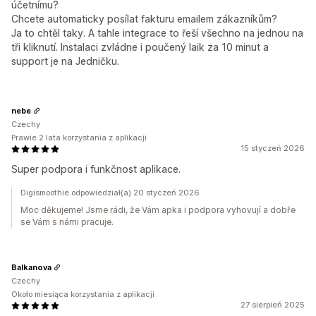
účetnímu?
Chcete automaticky posílat fakturu emailem zákazníkům?
Ja to chtěl taky. A tahle integrace to řeší všechno na jednou na
tři kliknutí. Instalaci zvládne i poučený laik za 10 minut a
support je na Jedničku.
nebe
Czechy
Prawie 2 lata korzystania z aplikacji
15 styczeń 2026
Super podpora i funkčnost aplikace.
Digismoothie odpowiedział(a) 20 styczeń 2026
Moc děkujeme! Jsme rádi, že Vám apka i podpora vyhovují a dobře
se Vám s námi pracuje.
Balkanova
Czechy
Około miesiąca korzystania z aplikacji
27 sierpień 2025