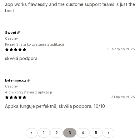
app works flawlessly and the custome support teams is just the
best
Swopi
Czechy
Ponad 3 lata korzystania z aplikacji
13 sierpień 2025
skvělá podpora
byfemme.cz
Czechy
4 dni korzystania z aplikacji
31 lipiec 2025
Appka funguje perfektně, skvělá podpora. 10/10
1
2
3
4
5