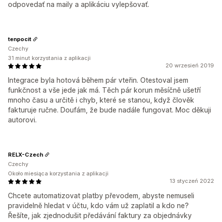
odpovedať na maily a aplikáciu vylepšovať.
tenpocit
Czechy
31 minut korzystania z aplikacji
20 wrzesień 2019
Integrace byla hotová během pár vteřin. Otestoval jsem
funkčnost a vše jede jak má. Těch pár korun měsíčně ušetří
mnoho času a určitě i chyb, které se stanou, když člověk
fakturuje ručne. Doufám, že bude nadále fungovat. Moc děkuji
autorovi.
RELX-Czech
Czechy
Około miesiąca korzystania z aplikacji
13 styczeń 2022
Chcete automatizovat platby převodem, abyste nemuseli
pravidelně hledat v účtu, kdo vám už zaplatil a kdo ne?
Řešíte, jak zjednodušit předávání faktury za objednávky