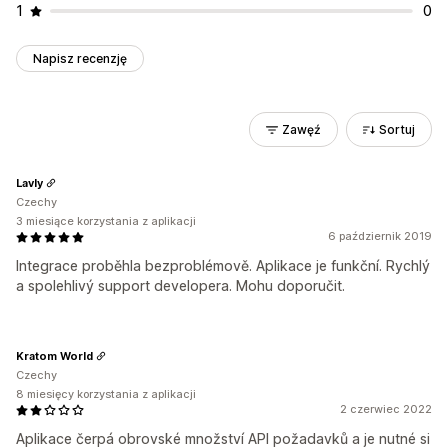
1
0
Napisz recenzję
Zawęź
Sortuj
Lavly
Czechy
3 miesiące korzystania z aplikacji
6 październik 2019
Integrace proběhla bezproblémově. Aplikace je funkční. Rychlý
a spolehlivý support developera. Mohu doporučit.
Kratom World
Czechy
8 miesięcy korzystania z aplikacji
2 czerwiec 2022
Aplikace čerpá obrovské množství API požadavků a je nutné si