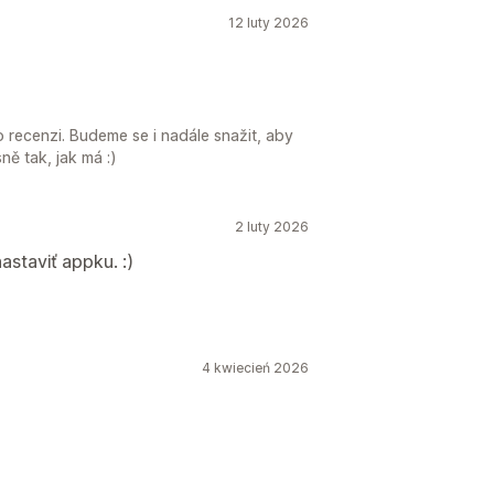
12 luty 2026
 recenzi. Budeme se i nadále snažit, aby
ně tak, jak má :)
2 luty 2026
staviť appku. :)
4 kwiecień 2026