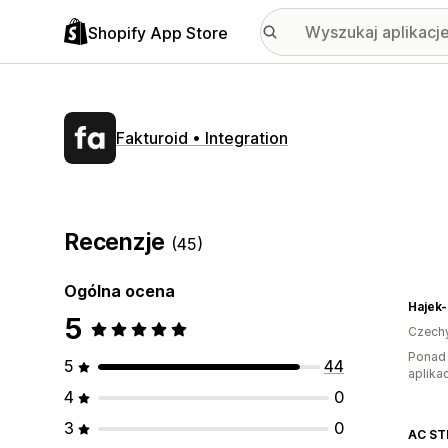
Shopify App Store
Fakturoid • Integration
Recenzje
(45)
Ogólna ocena
Hajek-
5
Czech
Ponad 
5
44
aplikac
4
0
3
0
AC ST