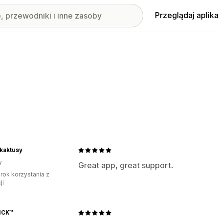
Przeglądaj aplika
kaktusy
y
Great app, great support.
rok korzystania z
ji
ICK™