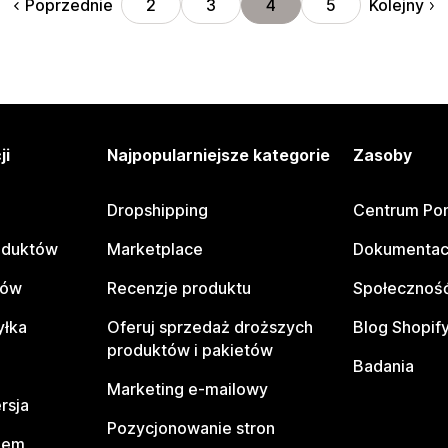
Poprzednie
Kolejny
2
3
4
5
ji
Najpopularniejsze kategorie
Zasoby
Dropshipping
Centrum Po
oduktów
Marketplace
Dokumentac
tów
Recenzje produktu
Społeczność
yłka
Oferuj sprzedaż droższych
Blog Shopif
produktów i pakietów
Badania
Marketing e-mailowy
rsja
Pozycjonowanie stron
pem