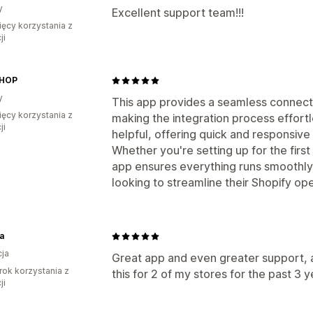
y
Excellent support team!!!
ięcy korzystania z
ji
SHOP
y
This app provides a seamless connect
ięcy korzystania z
making the integration process effortl
ji
helpful, offering quick and responsi
Whether you're setting up for the first
app ensures everything runs smoothl
looking to streamline their Shopify ope
a
ja
Great app and even greater support, a
rok korzystania z
this for 2 of my stores for the past 3 
ji