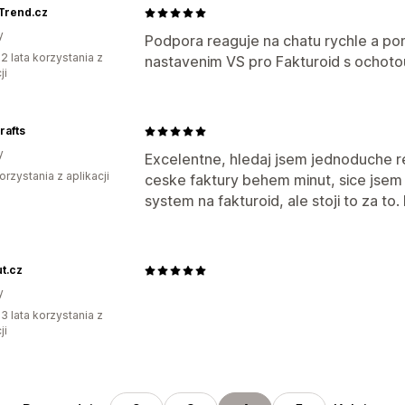
Trend.cz
y
Podpora reaguje na chatu rychle a po
2 lata korzystania z
nastavenim VS pro Fakturoid s ochotou
ji
rafts
y
Excelentne, hledaj jsem jednoduche re
orzystania z aplikacji
ceske faktury behem minut, sice jsem k
system na fakturoid, ale stoji to za to.
t.cz
y
3 lata korzystania z
ji