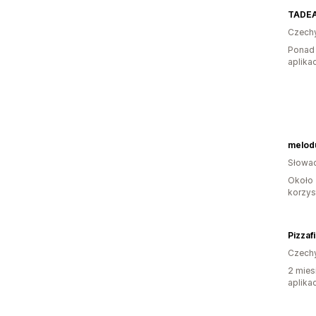
TADE
Czech
Ponad 
aplikac
melod
Słowac
Około 
korzyst
Pizzaf
Czech
2 mies
aplikac