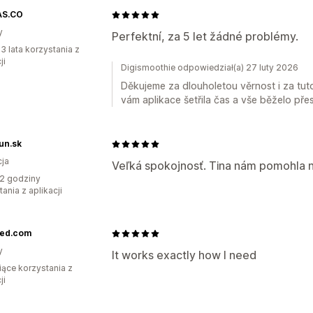
AS.CO
y
Perfektní, za 5 let žádné problémy.
3 lata korzystania z
ji
Digismoothie odpowiedział(a) 27 luty 2026
Děkujeme za dlouholetou věrnost i za tuto
vám aplikace šetřila čas a vše běželo přes
un.sk
ja
Veľká spokojnosť. Tina nám pomohla na
2 godziny
ania z aplikacji
ied.com
y
It works exactly how I need
iące korzystania z
ji