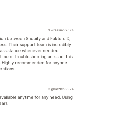
3 wrzesień 2024
ion between Shopify and FakturoID,
ess. Their support team is incredibly
ve assistance whenever needed.
 time or troubleshooting an issue, this
y. Highly recommended for anyone
rations.
5 grudzień 2024
vailable anytime for any need. Using
years