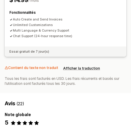
$14.99
/ mois
Gestion de fichiers
Fonctionnalités
Dénomination des fichiers
Automatisation des e-mails
Auto Create and Send Invoices
Génération de PDF
Impression et exportation
Unlimited Customizations
Numérotation séquentielle
Multi Language & Currency Support
Chat Support (24-hour response time)
Essai gratuit de 7 jour(s)
Contient du texte non traduit
Afficher la traduction
Tous les frais sont facturés en USD. Les frais récurrents et basés sur
l’utilisation sont facturés tous les 30 jours.
Avis
(22)
Note globale
5