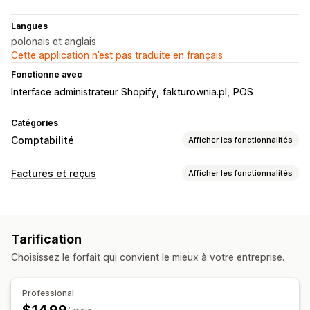
Langues
polonais et anglais
Cette application n’est pas traduite en français
Fonctionne avec
Interface administrateur Shopify
fakturownia.pl
POS
Catégories
Comptabilité
Afficher les fonctionnalités
Opérations financières
Factures et reçus
Afficher les fonctionnalités
Facturation
Types de document
Synchronisation automatique des données
Factures
Reçus
Notes de crédit
Détails des commandes
Transactions
Tarification
Documents personnalisés
Importation de l’historique des données
Choisissez le forfait qui convient le mieux à votre entreprise.
Personnalisation
Champs
Numéros de facture
Calcul des taxes
Modèles
Professional
Devises multiples
Multilingue