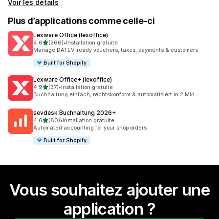
Voir les détails
Plus d’applications comme celle-ci
Lexware Office (lexoffice)
étoile(s) sur 5
4,6
(266)
•
Installation gratuite
266 avis au total
Manage DATEV-ready vouchers, taxes, payments & customers
Built for Shopify
Lexware Office+ (lexoffice)
étoile(s) sur 5
4,9
(37)
•
Installation gratuite
37 avis au total
Buchhaltung einfach, rechtskonform & automatisiert in 2 Min.
sevdesk Buchhaltung 2026+
étoile(s) sur 5
4,6
(80)
•
Installation gratuite
80 avis au total
Automated accounting for your shop orders
Built for Shopify
Vous souhaitez ajouter une
application ?