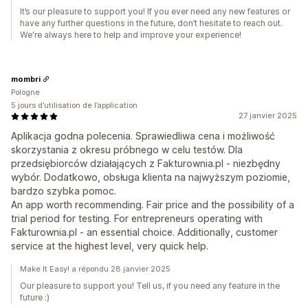
It’s our pleasure to support you! If you ever need any new features or
have any further questions in the future, don’t hesitate to reach out.
We're always here to help and improve your experience!
mombri
Pologne
5 jours d’utilisation de l’application
27 janvier 2025
Aplikacja godna polecenia. Sprawiedliwa cena i możliwość
skorzystania z okresu próbnego w celu testów. Dla
przedsiębiorców działających z Fakturownia.pl - niezbędny
wybór. Dodatkowo, obsługa klienta na najwyższym poziomie,
bardzo szybka pomoc.
An app worth recommending. Fair price and the possibility of a
trial period for testing. For entrepreneurs operating with
Fakturownia.pl - an essential choice. Additionally, customer
service at the highest level, very quick help.
Make It Easy! a répondu 28 janvier 2025
Our pleasure to support you! Tell us, if you need any feature in the
future :)