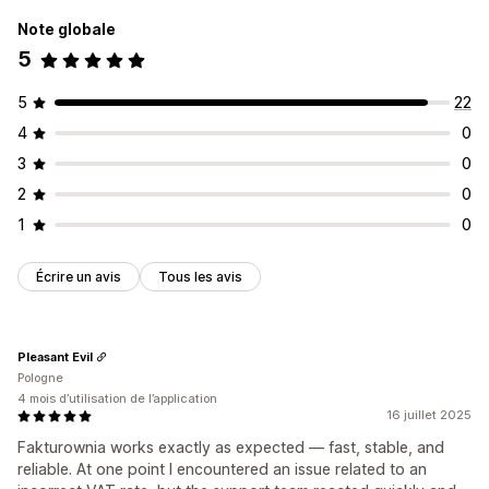
Note globale
5
5
22
4
0
3
0
2
0
1
0
Écrire un avis
Tous les avis
Pleasant Evil
Pologne
4 mois d’utilisation de l’application
16 juillet 2025
Fakturownia works exactly as expected — fast, stable, and
reliable. At one point I encountered an issue related to an