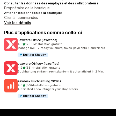
Consulter les données des employés et des collaborateurs:
Propriétaire de la boutique
Afficher les données de la boutique:
Clients, commandes
Voir les détails
Plus d’applications comme celle-ci
Lexware Office (lexoffice)
étoile(s) sur 5
4,6
(266)
•
Installation gratuite
266 avis au total
Manage DATEV-ready vouchers, taxes, payments & customers
Built for Shopify
Lexware Office+ (lexoffice)
étoile(s) sur 5
4,9
(36)
•
Installation gratuite
36 avis au total
Buchhaltung einfach, rechtskonform & automatisiert in 2 Min.
sevdesk Buchhaltung 2026+
étoile(s) sur 5
4,6
(80)
•
Installation gratuite
80 avis au total
Automated accounting for your shop orders
Built for Shopify