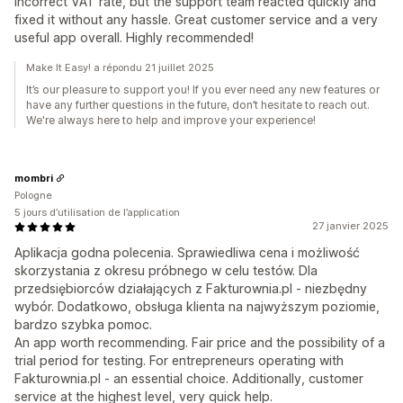
incorrect VAT rate, but the support team reacted quickly and
fixed it without any hassle. Great customer service and a very
useful app overall. Highly recommended!
Make It Easy! a répondu 21 juillet 2025
It’s our pleasure to support you! If you ever need any new features or
have any further questions in the future, don’t hesitate to reach out.
We're always here to help and improve your experience!
mombri
Pologne
5 jours d’utilisation de l’application
27 janvier 2025
Aplikacja godna polecenia. Sprawiedliwa cena i możliwość
skorzystania z okresu próbnego w celu testów. Dla
przedsiębiorców działających z Fakturownia.pl - niezbędny
wybór. Dodatkowo, obsługa klienta na najwyższym poziomie,
bardzo szybka pomoc.
An app worth recommending. Fair price and the possibility of a
trial period for testing. For entrepreneurs operating with
Fakturownia.pl - an essential choice. Additionally, customer
service at the highest level, very quick help.