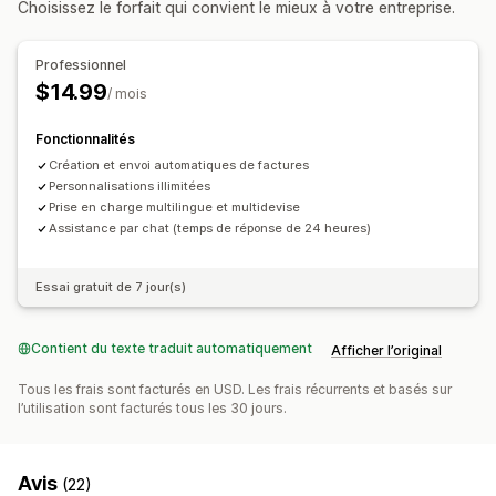
Choisissez le forfait qui convient le mieux à votre entreprise.
Personnalisation
Champs
Numéros de facture
Calcul des taxes
Modèles
Professionnel
Devises multiples
Multilingue
$14.99
/ mois
Gestion de fichiers
Fonctionnalités
Dénomination des fichiers
Automatisation des e-mails
Création et envoi automatiques de factures
Génération de PDF
Impression et exportation
Personnalisations illimitées
Numérotation séquentielle
Prise en charge multilingue et multidevise
Assistance par chat (temps de réponse de 24 heures)
Essai gratuit de 7 jour(s)
Contient du texte traduit automatiquement
Afficher l’original
Tous les frais sont facturés en USD. Les frais récurrents et basés sur
l’utilisation sont facturés tous les 30 jours.
Avis
(22)