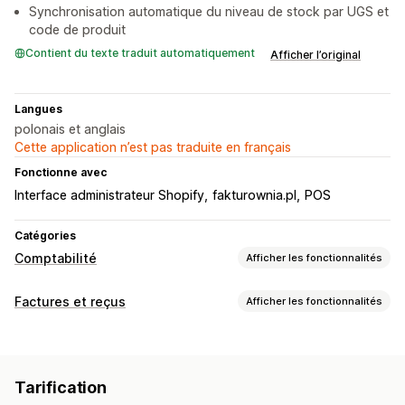
Synchronisation automatique du niveau de stock par UGS et
code de produit
Contient du texte traduit automatiquement
Afficher l’original
Langues
polonais et anglais
Cette application n’est pas traduite en français
Fonctionne avec
Interface administrateur Shopify
fakturownia.pl
POS
Catégories
Comptabilité
Afficher les fonctionnalités
Opérations financières
Factures et reçus
Afficher les fonctionnalités
Facturation
Types de document
Synchronisation automatique des données
Factures
Reçus
Notes de crédit
Détails des commandes
Transactions
Tarification
Documents personnalisés
Importation de l’historique des données