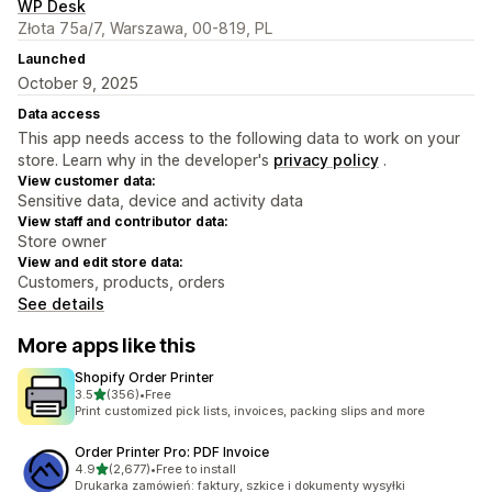
WP Desk
Złota 75a/7, Warszawa, 00-819, PL
Launched
October 9, 2025
Data access
This app needs access to the following data to work on your
store. Learn why in the developer's
privacy policy
.
View customer data:
Sensitive data, device and activity data
View staff and contributor data:
Store owner
View and edit store data:
Customers, products, orders
See details
More apps like this
Shopify Order Printer
out of 5 stars
3.5
(356)
•
Free
356 total reviews
Print customized pick lists, invoices, packing slips and more
Order Printer Pro: PDF Invoice
out of 5 stars
4.9
(2,677)
•
Free to install
2677 total reviews
Drukarka zamówień: faktury, szkice i dokumenty wysyłki