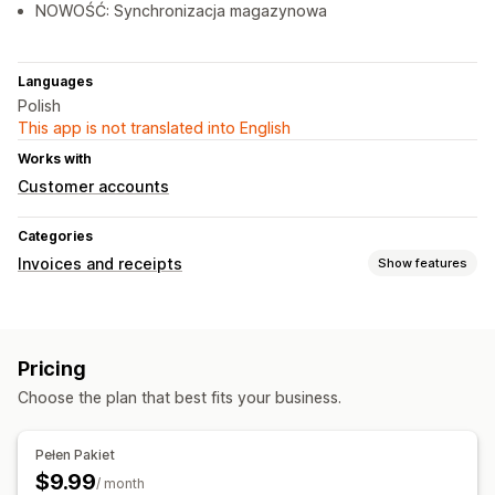
NOWOŚĆ: Synchronizacja magazynowa
Languages
Polish
This app is not translated into English
Works with
Customer accounts
Categories
Invoices and receipts
Show features
Document types
Invoices
Receipts
Pricing
Customization
Choose the plan that best fits your business.
Invoice numbers
Pełen Pakiet
$9.99
/ month