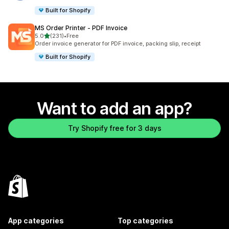
Built for Shopify
MS Order Printer ‑ PDF Invoice
out of 5 stars
5.0
(231)
•
Free
231 total reviews
Order invoice generator for PDF invoice, packing slip, receipt
Built for Shopify
Want to add an app?
Try Shopify free for 3 days
App categories
Top categories