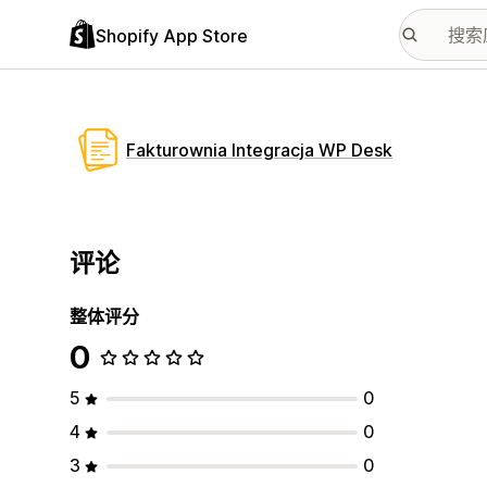
Shopify App Store
Fakturownia Integracja WP Desk
评论
整体评分
0
5
0
4
0
3
0