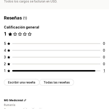
Todos los cargos se facturan en USD.
Reseñas
(1)
Calificación general
1
5
0
4
0
3
0
2
0
1
1
Escribir una reseña
Todas las reseñas
MG Medicinist
Rumanía