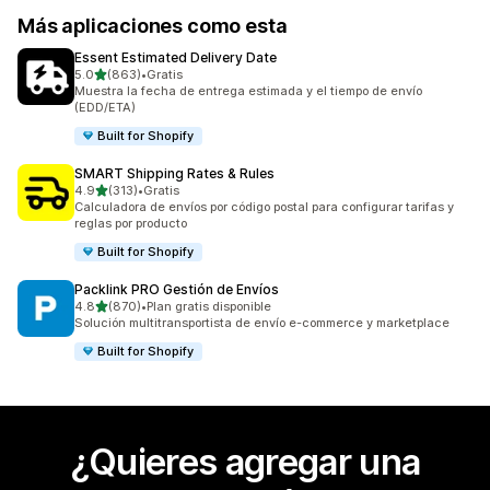
Más aplicaciones como esta
Essent Estimated Delivery Date
de 5 estrellas
5.0
(863)
•
Gratis
863 reseñas en total
Muestra la fecha de entrega estimada y el tiempo de envío
(EDD/ETA)
Built for Shopify
SMART Shipping Rates & Rules
de 5 estrellas
4.9
(313)
•
Gratis
313 reseñas en total
Calculadora de envíos por código postal para configurar tarifas y
reglas por producto
Built for Shopify
Packlink PRO Gestión de Envíos
de 5 estrellas
4.8
(870)
•
Plan gratis disponible
870 reseñas en total
Solución multitransportista de envío e-commerce y marketplace
Built for Shopify
¿Quieres agregar una