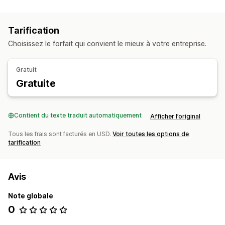
Configuration NFT
Minting
Tarification
Entrée et accès
Choisissez le forfait qui convient le mieux à votre entreprise.
Adhésions
Produits exclusifs
Pages exclusives
Campagnes
Réductions
Programmes de fidélité
Gratuit
Gratuite
Contient du texte traduit automatiquement
Afficher l’original
Tous les frais sont facturés en USD.
Voir toutes les options de
tarification
Avis
Note globale
0