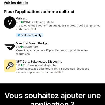
Voir les détails
Plus d’applications comme celle-ci
Verisart
étoile(s) sur 5
4,8
(21)
•
Installation gratuite
21 avis au total
Créez et vendez des NFT en quelques minutes. Accès par jeton et
certificats (COA)
Built for Shopify
Manifold Merch Bridge
étoile(s) sur 5
2,6
(6)
•
Gratuite
6 avis au total
Verrouillage par jeton NFT pour l’accès aux produits et les
réductions.
NFT Gate: Tokengated Discounts
étoile(s) sur 5
5,0
(3)
•
Essai gratuit disponible
3 avis au total
Récompensez les détenteurs de NFT avec des réductions
exclusives pour renforcer leur fidélité
Vous souhaitez ajouter une
application ?