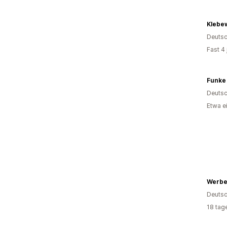
Klebe
Deutsc
Fast 4
Funke
Deutsc
Etwa e
Werbe
Deutsc
18 tag