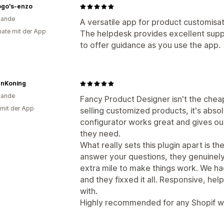
logo's-enzo
lande
A versatile app for product customisat
ate mit der App
The helpdesk provides excellent supp
to offer guidance as you use the app.
enKoning
lande
Fancy Product Designer isn't the chea
 mit der App
selling customized products, it's abso
configurator works great and gives our
they need.
What really sets this plugin apart is t
answer your questions, they genuinely
extra mile to make things work. We ha
and they fixxed it all. Responsive, hel
with.
Highly recommended for any Shopif wi