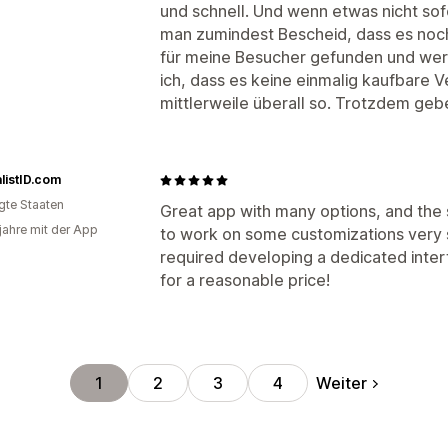
und schnell. Und wenn etwas nicht s
man zumindest Bescheid, dass es noch
für meine Besucher gefunden und werd
ich, dass es keine einmalig kaufbare Ve
mittlerweile überall so. Trotzdem gebe
listID.com
igte Staaten
Great app with many options, and the
 jahre mit der App
to work on some customizations very s
required developing a dedicated inter
for a reasonable price!
Weiter
1
2
3
4