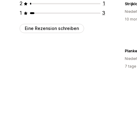
2
1
Strijk
Nieder
1
3
10 mon
Eine Rezension schreiben
Plank
Nieder
7 tage