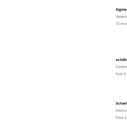
Signte
Verein
10 mon
schil
Österr
Fast 4
Schief
Deutsc
Etwa 2