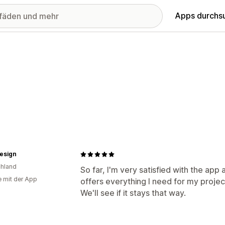
Apps durchs
esign
hland
So far, I'm very satisfied with the app 
e mit der App
offers everything I need for my projec
We'll see if it stays that way.