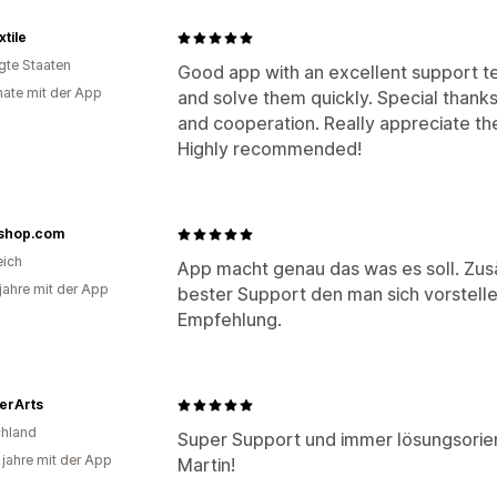
xtile
igte Staaten
Good app with an excellent support t
ate mit der App
and solve them quickly. Special thank
and cooperation. Really appreciate the
Highly recommended!
dshop.com
eich
App macht genau das was es soll. Zus
 jahre mit der App
bester Support den man sich vorstelle
Empfehlung.
erArts
hland
Super Support und immer lösungsorien
 jahre mit der App
Martin!