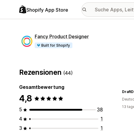
Shopify App Store
Fancy Product Designer
Built for Shopify
Rezensionen
(44)
Gesamtbewertung
DraftD
4,8
Deutsc
13 tag
5
38
4
1
3
1