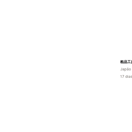
粗品工
Japão
17 dia