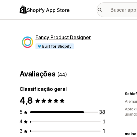
Shopify App Store
Fancy Product Designer
Built for Shopify
Avaliações
(44)
Classificação geral
Schief
4,8
Alema
Aprox
5
38
usand
4
1
3
1
meine 