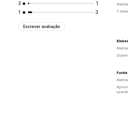
2
1
Alema
1
3
7 mes
Escrever avaliação
Klebe
Alema
Quase 
Funke
Alema
Aprox
usand