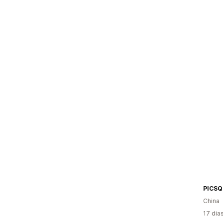
PICS
China
17 dia