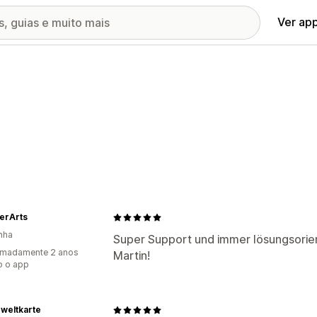
Ver ap
erArts
nha
Super Support und immer lösungsorien
imadamente 2 anos
Martin!
o o app
weltkarte