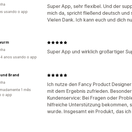
nha
Super App, sehr flexibel. Und der suppo
es usando o app
mich da, spricht fließend deutsch und 
Vielen Dank. Ich kann euch und dich n
wurm
nha
Super App und wirklich großartiger Sup
4 anos usando o app
 und Brand
nha
Ich nutze den Fancy Product Designer n
imadamente 1 mês
mit dem Ergebnis zufrieden. Besonde
o o app
Kundenservice: Bei Fragen oder Probl
hilfreiche Unterstützung bekommen, so
wurde. Insgesamt ein Produkt, das ic