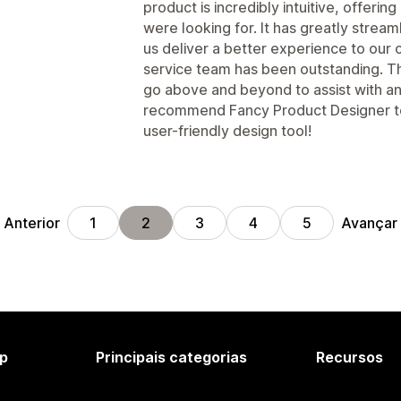
product is incredibly intuitive, offerin
were looking for. It has greatly strea
us deliver a better experience to our 
service team has been outstanding. T
go above and beyond to assist with any
recommend Fancy Product Designer to
user-friendly design tool!
Anterior
Avançar
1
2
3
4
5
p
Principais categorias
Recursos