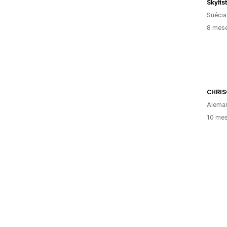
Skylts
Suécia
8 mes
CHRIS
Alema
10 mes