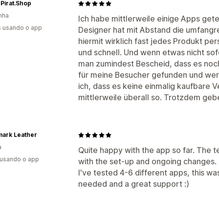
Pirat.Shop
nha
Ich habe mittlerweile einige Apps get
s usando o app
Designer hat mit Abstand die umfangr
hiermit wirklich fast jedes Produkt per
und schnell. Und wenn etwas nicht s
man zumindest Bescheid, dass es noch
für meine Besucher gefunden und werd
ich, dass es keine einmalig kaufbare Ve
mittlerweile überall so. Trotzdem gebe
mark Leather
a
Quite happy with the app so far. The 
 usando o app
with the set-up and ongoing changes.
I've tested 4-6 different apps, this wa
needed and a great support :)