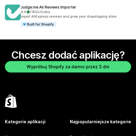
Judge.me Ali Reviews Importer
na 5 gwiazdek
4,9
(185)
•
Gratis
Łączna liczba recenzji: 185
Import AliExpress reviews and grow your dropshipping store
Built for Shopify
Chcesz dodać aplikację?
Wypróbuj Shopify za darmo przez 3 dni
Kategorie aplikacji
Najpopularniejsze kategorie