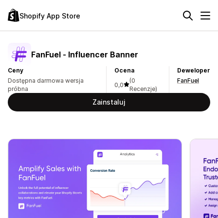
Shopify App Store
FanFuel ‑ Influencer Banner
Ceny
Ocena
Deweloper
Dostępna darmowa wersja
(0
FanFuel
0,0
próbna
Recenzje)
Zainstaluj