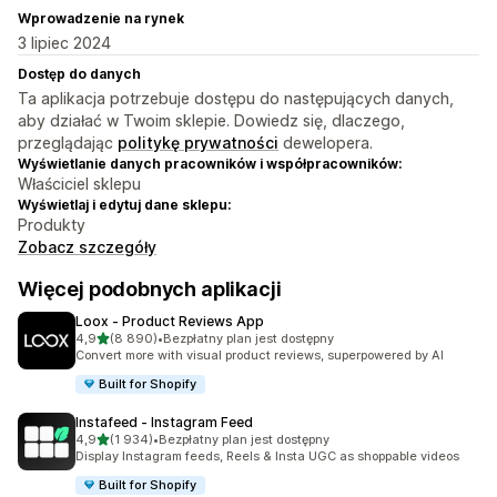
Wprowadzenie na rynek
3 lipiec 2024
Dostęp do danych
Ta aplikacja potrzebuje dostępu do następujących danych,
aby działać w Twoim sklepie. Dowiedz się, dlaczego,
przeglądając
politykę prywatności
dewelopera.
Wyświetlanie danych pracowników i współpracowników:
Właściciel sklepu
Wyświetlaj i edytuj dane sklepu:
Produkty
Zobacz szczegóły
Więcej podobnych aplikacji
Loox ‑ Product Reviews App
na 5 gwiazdek
4,9
(8 890)
•
Bezpłatny plan jest dostępny
Łączna liczba recenzji: 8890
Convert more with visual product reviews, superpowered by AI
Built for Shopify
Instafeed ‑ Instagram Feed
na 5 gwiazdek
4,9
(1 934)
•
Bezpłatny plan jest dostępny
Łączna liczba recenzji: 1934
Display Instagram feeds, Reels & Insta UGC as shoppable videos
Built for Shopify