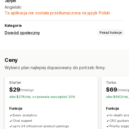
Języki
Angielski
Ta aplikacja nie została przetłumaczona na język Polski
Kategorie
Dowód społeczny
Pokaż funkcje
Typy zawartości
UGC
Zdjęcia
Recenzje
Ceny
Opcje wyświetlania
Wybierz plan najlepiej dopasowany do potrzeb firmy.
Układy niestandardowe
Linki w mediach społecznościowych
Starter
Turbo
$29
$69
Analizy
/miesiąc
/miesi
albo $278/rok, co pozwala oszczędzić 20%
albo $662/rok
Śledzenie zaangażowania
Śledzenie konwersji
Funkcje
Funkcje
Basic analytics
In-depth ana
Chat support
CRO guidan
up to 24 influencer-product pairings
Priority supp