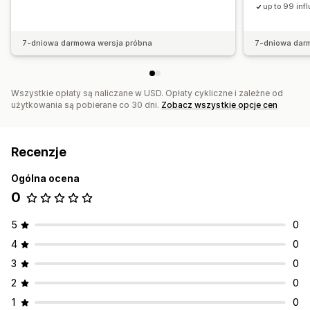
up to 99 inf
7-dniowa darmowa wersja próbna
7-dniowa dar
Wszystkie opłaty są naliczane w USD. Opłaty cykliczne i zależne od
użytkowania są pobierane co 30 dni.
Zobacz wszystkie opcje cen
Recenzje
Ogólna ocena
0
5
0
4
0
3
0
2
0
1
0