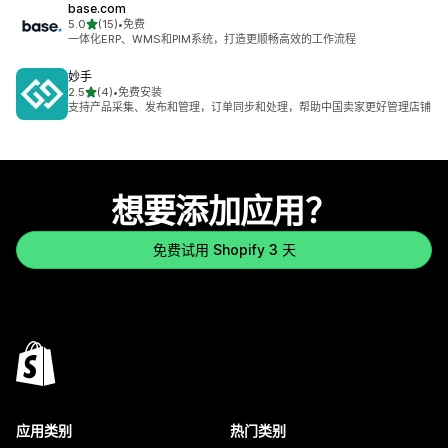
base.com
星（满分 5 星）
5.0
(15)
•
免费
总共 15 条评论
一体化ERP、WMS和PIM系统，打造更顺畅高效的工作流程
妙手
星（满分 5 星）
2.5
(4)
•
免费安装
总共 4 条评论
支持产品采集、发布和管理，订单同步和处理，帮助中国卖家更好管理店铺
想要添加应用？
免费试用 Shopify 3 天
应用类别
热门类别