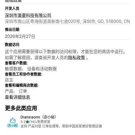
开发人员
深圳市渔童科技有限公司
深圳市南山区粤海街道高新南七道020号, 深圳市, GD, 518000, CN
推出日期
2026年2月27日
数据访问
这个应用需要获得以下数据的访问权限，才能在您的商店中运行。
如需了解原因，请查阅开发人员的
隐私政策
。
查看客户数据:
敏感数据、 设备和活动数据
查看员工和协作者数据:
店主
查看和编辑商店数据:
产品、 订单
查看详细信息
更多此类应用
Dianxiaomi（店小秘）
星（满分 5 星）
3.2
(14)
•
免费安装
总共 14 条评论
支持 产品刊登 订单处理等，帮助中国卖家更好管理店铺