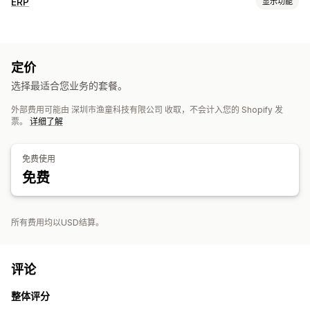
ERP
显示功能
订单处理
自动发货
批量处理
状态更新
定价
库存管理
选择最适合您业务的套餐。
实时同步
外部费用可能由 深圳市渔童科技有限公司 收取，不会计入您的 Shopify 发
会计和财务
票。
详细了解
费用跟踪
免费使用
免费
所有费用均以USD结算。
评论
整体评分