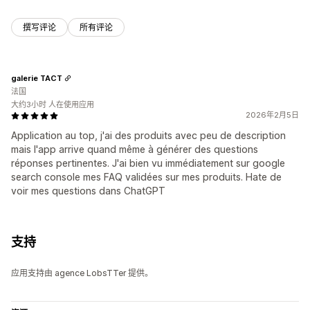
撰写评论
所有评论
galerie TACT
法国
大约3小时 人在使用应用
2026年2月5日
Application au top, j'ai des produits avec peu de description
mais l'app arrive quand même à générer des questions
réponses pertinentes. J'ai bien vu immédiatement sur google
search console mes FAQ validées sur mes produits. Hate de
voir mes questions dans ChatGPT
支持
应用支持由 agence LobsTTer 提供。