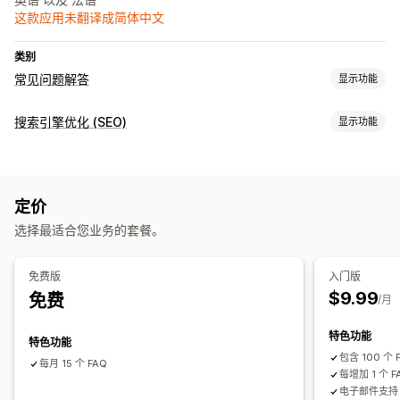
这款应用未翻译成简体中文
类别
常见问题解答
显示功能
编辑工具
搜索引擎优化 (SEO)
显示功能
AI 生成
SEO 工具
展示选项
JSON-LD
架构
手风琴
产品页面
定价
选择最适合您业务的套餐。
免费版
入门版
$9.99
免费
/月
特色功能
特色功能
包含 100 个 
每月 15 个 FAQ
每增加 1 个 F
电子邮件支持