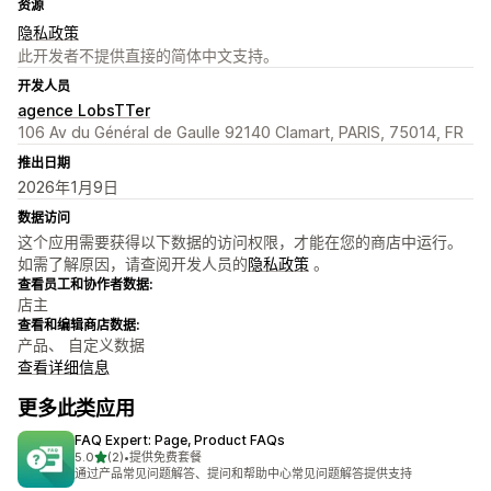
资源
隐私政策
此开发者不提供直接的简体中文支持。
开发人员
agence LobsTTer
106 Av du Général de Gaulle 92140 Clamart, PARIS, 75014, FR
推出日期
2026年1月9日
数据访问
这个应用需要获得以下数据的访问权限，才能在您的商店中运行。
如需了解原因，请查阅开发人员的
隐私政策
。
查看员工和协作者数据:
店主
查看和编辑商店数据:
产品、 自定义数据
查看详细信息
更多此类应用
FAQ Expert: Page, Product FAQs
星（满分 5 星）
5.0
(2)
•
提供免费套餐
总共 2 条评论
通过产品常见问题解答、提问和帮助中心常见问题解答提供支持