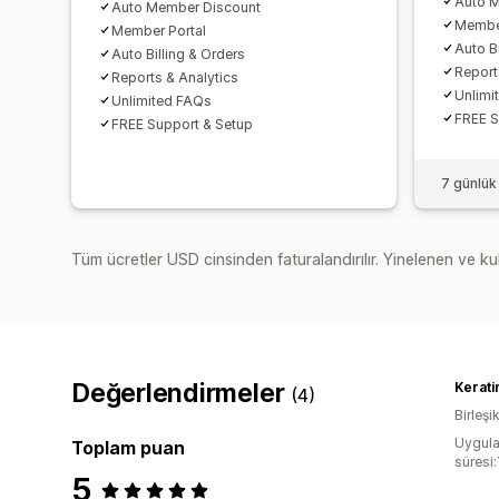
Auto 
Auto Member Discount
Member
Member Portal
Auto Bi
Auto Billing & Orders
Report
Reports & Analytics
Unlimi
Unlimited FAQs
FREE S
FREE Support & Setup
7 günlük
Tüm ücretler USD cinsinden faturalandırılır. Yinelenen ve kul
Değerlendirmeler
Kerati
(4)
Birleşik
Uygula
Toplam puan
süresi
5