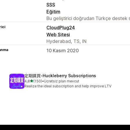
SSS
Eğitim
Bu geliştirici doğrudan Türkçe destek
rici
CloudPlug24
Web Sitesi
Hyderabad, TS, IN
lanma
10 Kasım 2020
定期購買‑Huckleberry Subscriptions
5 yıldız üzerinden
4,8
(150)
•
Ücretsiz plan mevcut
toplam 150 değerlendirme
Realize the ideal subscription and help improve LTV