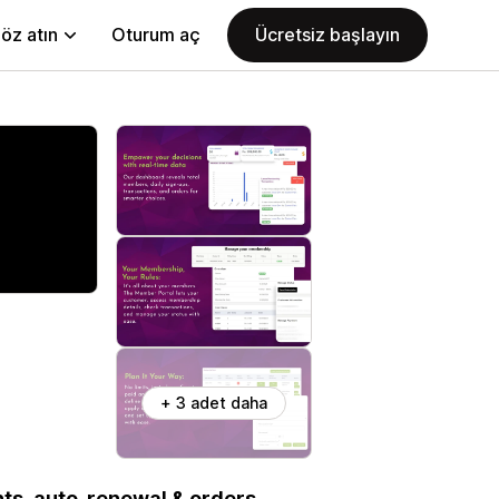
öz atın
Oturum aç
Ücretsiz başlayın
+ 3 adet daha
ts, auto-renewal & orders,