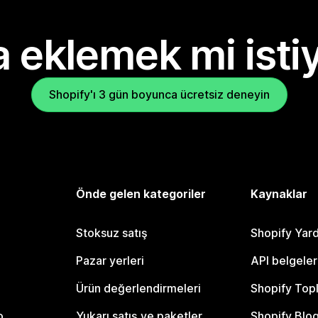
 eklemek mi isti
Shopify'ı 3 gün boyunca ücretsiz deneyin
Önde gelen kategoriler
Kaynaklar
Stoksuz satış
Shopify Yar
Pazar yerleri
API belgeler
Ürün değerlendirmeleri
Shopify Top
o
Yukarı satış ve paketler
Shopify Blo