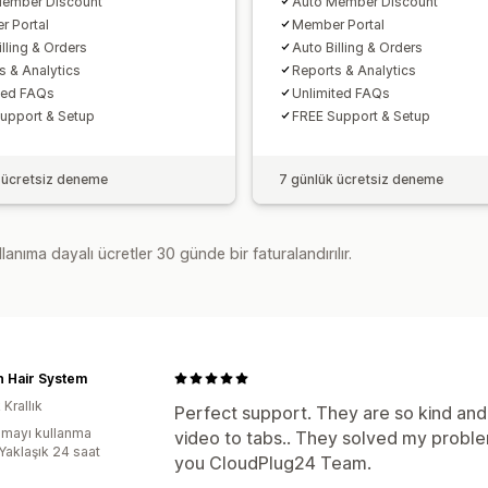
Member Discount
Auto Member Discount
 Portal
Member Portal
lling & Orders
Auto Billing & Orders
s & Analytics
Reports & Analytics
ted FAQs
Unlimited FAQs
upport & Setup
FREE Support & Setup
 ücretsiz deneme
7 günlük ücretsiz deneme
lanıma dayalı ücretler 30 günde bir faturalandırılır.
n Hair System
 Krallık
Perfect support. They are so kind and 
mayı kullanma
video to tabs.. They solved my proble
:Yaklaşık 24 saat
you CloudPlug24 Team.