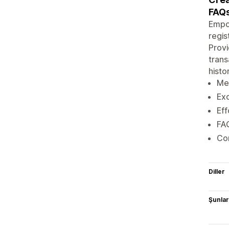
FAQs
Empow
regi
Provi
trans
histo
Mem
Exc
Ef
FAQ
Co
Diller
Şunlarl