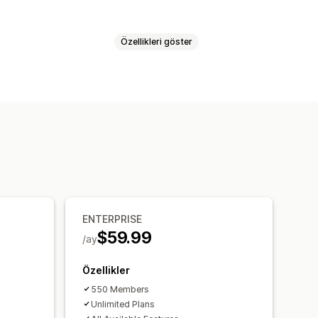
Özellikleri göster
ketleri
Abonelik kutuları
Bağışlar
asarruf edin
Sabit fiyatlandırma
ik fiyatlandırma
ENTERPRISE
$59.99
/ay
Özellikler
550 Members
Unlimited Plans