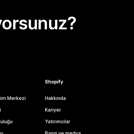
yorsunuz?
Shopify
dım Merkezi
Hakkında
i
Kariyer
luluğu
Yatırımcılar
gu
Basın ve medya