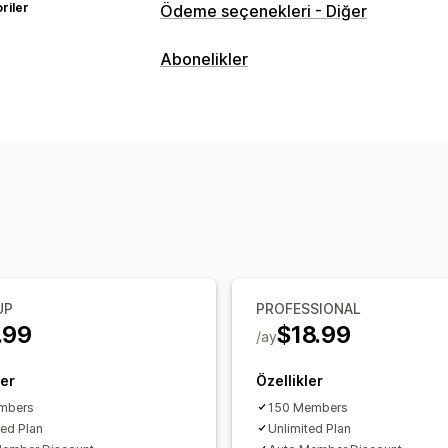
riler
Ödeme seçenekleri - Diğer
Abonelikler
Abonelik türleri
Erişim abonelikleri
Üyelikler
Ürün pa
Ayarlayabileceğiniz fiyatlandırma
Yinelenen ödemeler
Abone olun ve t
Freemium
Tek seferlik ödeme
Dinam
UP
PROFESSIONAL
.99
$18.99
/ay
ler
Özellikler
mbers
150 Members
ted Plan
Unlimited Plan