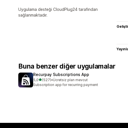
Uygulama desteği CloudPlug24 tarafından
sağlanmaktadır.
Gelişti
Yayın
Buna benzer diğer uygulamalar
Recurpay Subscriptions App
5 yıldız üzerinden
5,0
(527)
•
Ücretsiz plan mevcut
toplam 527 değerlendirme
Subscription app for recurring payment