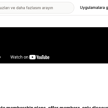
Uygulamalara g
ıkan görsel galerisi
te membership plans, offer members-only discoun