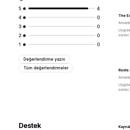
5
4
4
0
Amerika
3
0
Uygula
2
0
süresi
1
0
Değerlendirme yazın
Tüm değerlendirmeler
Roots
Amerika
Uygula
süresi
Destek
Kaynak