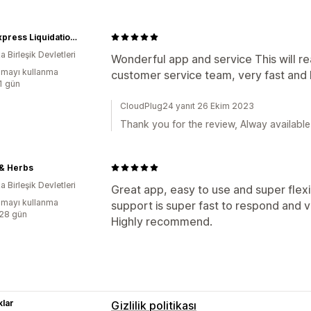
The Express Liquidation Store
 Birleşik Devletleri
Wonderful app and service This will re
mayı kullanma
customer service team, very fast and 
:1 gün
CloudPlug24 yanıt 26 Ekim 2023
Thank you for the review, Alway availabl
 & Herbs
 Birleşik Devletleri
Great app, easy to use and super flexi
mayı kullanma
support is super fast to respond and v
:28 gün
Highly recommend.
lar
Gizlilik politikası