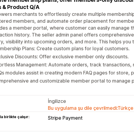
 & Product Q/A
ers merchants to effortlessly create multiple membership 
stered members, and automate order placement for members
des a member portal, where customer can easily manage thei
action history. The seller admin panel offers comprehensive 
ry, visibility into upcoming orders, and more. This helps you t
bership Plans: Create custom plans for loyal customers.
lusive Discounts: Offer exclusive member only discounts.
fortless Management: Automate orders, track transactions
s modules assist in creating modern FAQ pages for store, p
mprehensive and customizable member portal to manage pla
İngilizce
Bu uygulama şu dile çevrilmedi:Türkçe
a birlikte çalışır:
Stripe Payment