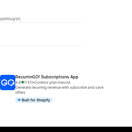
 sunmuyor.
RecurrinGO! Subscriptions App
5 yıldız üzerinden
4,8
(151)
•
Ücretsiz plan mevcut
toplam 151 değerlendirme
Generate recurring revenue with subscribe and save
offers
Built for Shopify