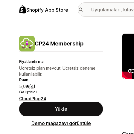
Shopify App Store
Öne ç
CP24 Membership
Fiyatlandırma
Ücretsiz plan mevcut. Ücretsiz deneme
kullanılabilir.
Puan
5,0
(4)
Geliştirici
CloudPlug24
Yükle
Demo mağazayı görüntüle
Crea