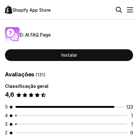
Shopify App Store
D: AI FAQ Page
Instalar
Avaliações
(131)
Classificação geral
4,6
5
123
4
1
3
1
2
0