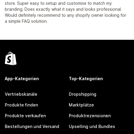
store. Super easy to setup and customise to match my
branding. Does exactly what it says and looks professional.
Would definitely recommend to any shopify owner looking for
a simple FAQ solution.
App-Kategorien
Top-Kategorien
Vertriebskanäle
Dropshipping
Produkte finden
Marktplätze
Produkte verkaufen
Produktrezensionen
Bestellungen und Versand
Upselling und Bundles