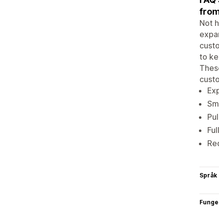
from
Not h
expan
custo
to ke
Thes
cust
Ex
Smo
Pul
Ful
Red
Språk
Funge