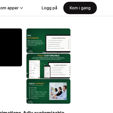
nom apper
Logg på
Kom i gang
imations, fully customizable