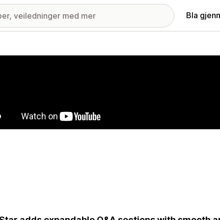
Bla gjen
ri med fremhevede bilder
Star adds expandable Q&A sections with smooth an