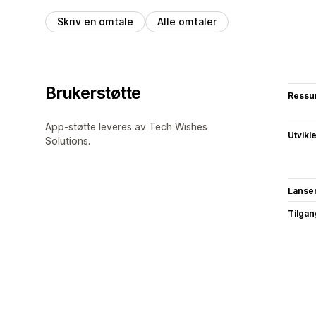
Skriv en omtale
Alle omtaler
Brukerstøtte
Ressu
App-støtte leveres av Tech Wishes
Utvikl
Solutions.
Lanse
Tilgang