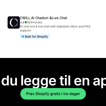
CWILL:AI Chatbot &Live Chat
av 5 stjerner
4,8
(83)
•
Gratis
Totalt 83 omtaler
AI chat bot & live chat with helpdesk inbox and FAQ
support
Built for Shopify
 du legge til en 
Prøv Shopify gratis i tre dager