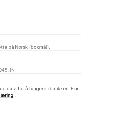
tøtte på Norsk (bokmål).
045, IN
de data for å fungere i butikken. Finn
læring
.