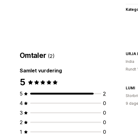
Katego
Omtaler
URJA 
(2)
India
Rundt 
Samlet vurdering
5
LUMI
5
2
Storbri
4
0
9 dage
3
0
2
0
1
0