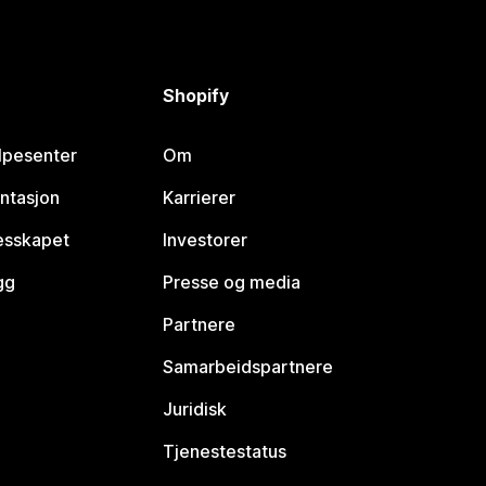
Shopify
lpesenter
Om
ntasjon
Karrierer
lesskapet
Investorer
gg
Presse og media
Partnere
Samarbeidspartnere
Juridisk
Tjenestestatus