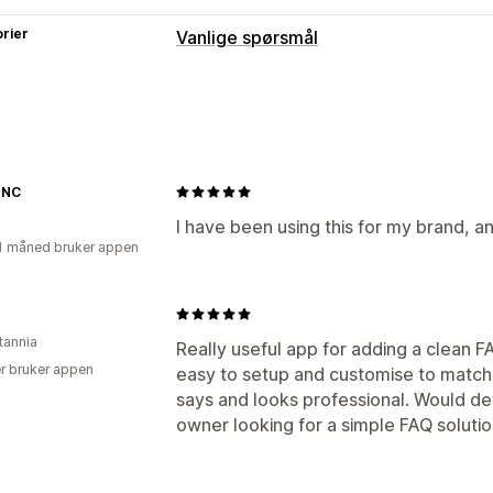
rier
Vanlige spørsmål
Visningsalternativer
Trekkspill
Tilpasset CSS
INC
I have been using this for my brand, a
1 måned bruker appen
tannia
Really useful app for adding a clean F
r bruker appen
easy to setup and customise to match
says and looks professional. Would de
owner looking for a simple FAQ solutio