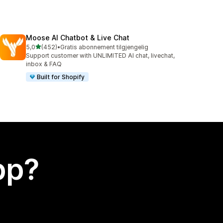
Moose AI Chatbot & Live Chat
av 5 stjerner
5,0
(452)
•
Gratis abonnement tilgjengelig
Totalt 452 omtaler
Support customer with UNLIMITED AI chat, livechat,
inbox & FAQ
Built for Shopify
app?