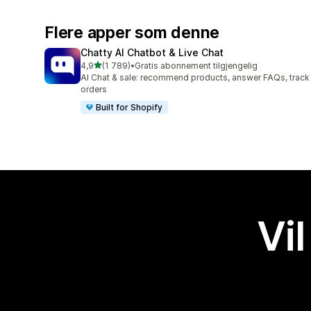
Flere apper som denne
Chatty AI Chatbot & Live Chat
av 5 stjerner
4,9
(1 789)
•
Gratis abonnement tilgjengelig
Totalt 1789 omtaler
AI Chat & sale: recommend products, answer FAQs, track
orders
Built for Shopify
Vil