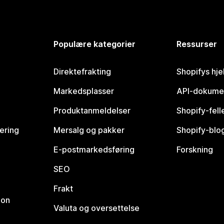
Populære kategorier
Ressurser
Direktefrakting
Shopifys hje
Markedsplasser
API-dokume
Produktanmeldelser
Shopify-fel
vering
Mersalg og pakker
Shopify-blo
E-postmarkedsføring
Forskning
SEO
Frakt
jon
Valuta og oversettelse