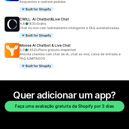
frequentes e rastreie pedidos
Built for Shopify
CWILL: AI Chatbot&Live Chat
de 5 estrelas
4,8
(83)
•
Grátis
83 avaliações ao todo
Chat ao vivo com rastreamento inteligente e FAQ automatizadas
Built for Shopify
Moose AI Chatbot & Live Chat
de 5 estrelas
5,0
(452)
•
Plano gratuito disponível
452 avaliações ao todo
Atenda clientes com chat de IA, chat ao vivo, caixa de entrada e
FAQ ILIMITADOS
Built for Shopify
Quer adicionar um app?
Faça uma avaliação gratuita da Shopify por 3 dias