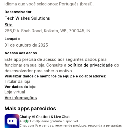
idioma que você selecionou: Português (brasil).
Desenvolvedor
Tech Wishes Solutions
Site
266,P.A. Shah Road, Kolkata, WB, 700045, IN
Lançado
31 de outubro de 2025
Acesso aos dados
Este app precisa de acesso aos seguintes dados para
funcionar em sua loja. Consulte a
política de privacidade
do
desenvolvedor para saber o motivo.
Visualizar dados de membros da equipe e colaboradores:
Titular da loja
Ver dados da loja:
Loja virtual
Ver informações
Mais apps parecidos
Chatty AI Chatbot & Live Chat
de 5 estrelas
4,9
(1.789)
•
Plano gratuito disponível
1789 avaliações ao todo
Chat com IA e vendas: recomende produtos, responda a perguntas