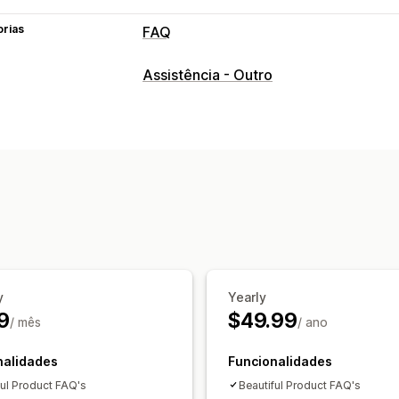
orias
FAQ
Ferramentas de edição
Assistência - Outro
HTML
Editor de texto formatado
Ví
Opções de apresentação
Acordeões
Separadores
Barra later
Página de coleções
Página de FAQ
Filtros de pesquisa
Reatividade móve
Tipos de letra e cores personalizados
y
Yearly
9
$49.99
/ mês
/ ano
nalidades
Funcionalidades
ful Product FAQ's
Beautiful Product FAQ's