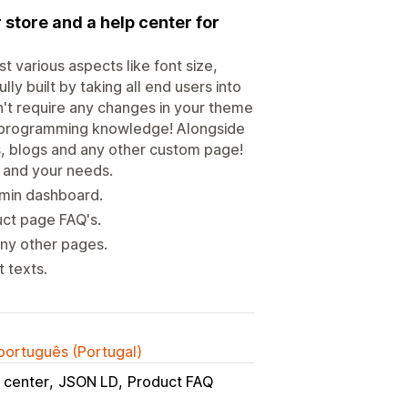
store and a help center for
 various aspects like font size,
lly built by taking all end users into
't require any changes in your theme
g/programming knowledge! Alongside
s, blogs and any other custom page!
 and your needs.
dmin dashboard.
uct page FAQ's.
any other pages.
 texts.
 português (Portugal)
 center
JSON LD
Product FAQ