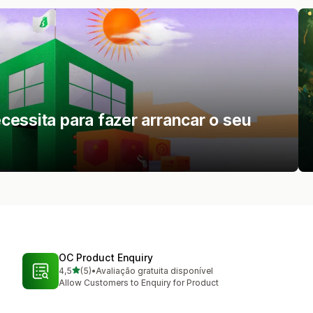
essita para fazer arrancar o seu
OC Product Enquiry
de 5 estrelas
4,5
(5)
•
Avaliação gratuita disponível
5 total de avaliações
Allow Customers to Enquiry for Product