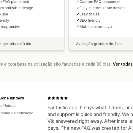
m FAQ placement
Custom FAQ placement
customizable design
Fully customizable design
o use
Easy to use
iendly
SEO friendly
 responsive
Mobile responsive
o gratuita de 3 dia
Avaliação gratuita de 3 dia
s e com base na utilização são faturadas a cada 30 dias.
Ver todas
 Bone Bindery
s Unidos
Fantastic app. It says what it does, an
 usando a aplicação
and support is quick and friendly. We 
Vik answered right away. After installa
days. The new FAQ was created for AI 