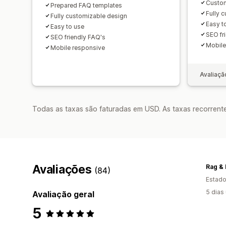
Custo
Prepared FAQ templates
Fully 
Fully customizable design
Easy t
Easy to use
SEO fr
SEO friendly FAQ's
Mobile
Mobile responsive
Avaliaçã
Todas as taxas são faturadas em USD. As taxas recorrente
Avaliações
Rag &
(84)
Estado
5 dias
Avaliação geral
5