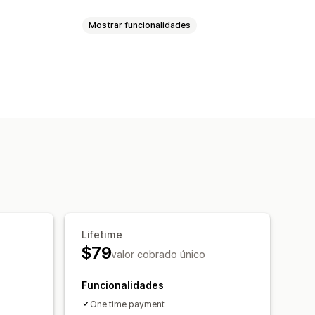
Mostrar funcionalidades
deos
SEO
al
Página de produto
Barra de pesquisa
l
CSS personalizado
Lifetime
$79
valor cobrado único
Funcionalidades
One time payment