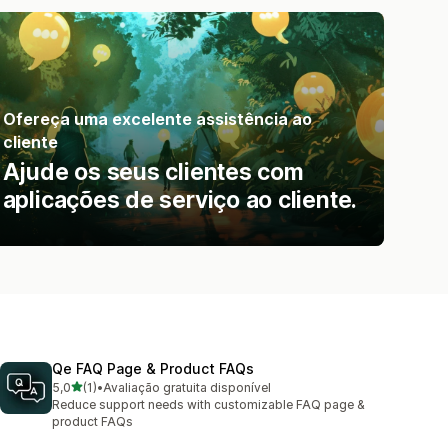
Ofereça uma excelente assistência ao
cliente
Ajude os seus clientes com
aplicações de serviço ao cliente.
Qe FAQ Page & Product FAQs
de 5 estrelas
5,0
(1)
•
Avaliação gratuita disponível
1 total de avaliações
Reduce support needs with customizable FAQ page &
product FAQs