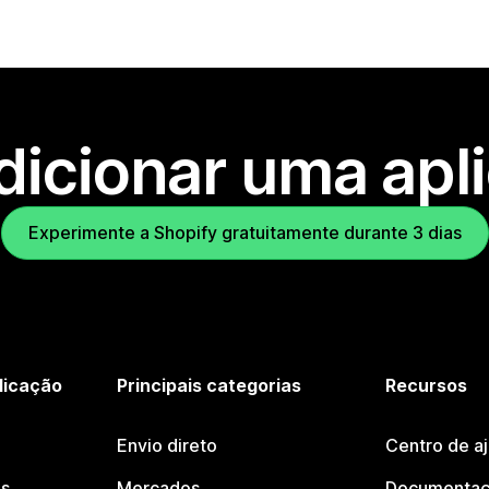
dicionar uma apl
Experimente a Shopify gratuitamente durante 3 dias
licação
Principais categorias
Recursos
Envio direto
Centro de a
os
Mercados
Documentaç