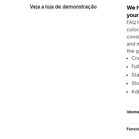
Veja a loja de demonstração
We h
your
FAQ h
color
consi
and 
the g
Cre
Ful
Sta
Sho
Adm
Idiom
Funci