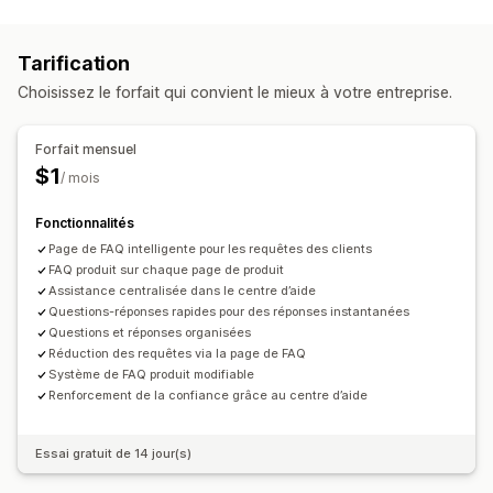
Éditeur avec fonction de glisser-déposer
Génération basée sur l’IA
Importation et exportation
Tarification
URL personnalisée
Vidéos
Multilingue
Choisissez le forfait qui convient le mieux à votre entreprise.
Référencement naturel (SEO)
Traduction
Options d’affichage
Forfait mensuel
Accordions
Onglets
Barre latérale
$1
/ mois
Modèles personnalisés
Page de produit
Fonctionnalités
Page de collection
Page FAQ
Barre de recherche
Page de FAQ intelligente pour les requêtes des clients
Filtres de recherche
Réponses instantanées
FAQ produit sur chaque page de produit
Retour d’expérience des clients
Assistance centralisée dans le centre d’aide
Optimisation pour le format mobile
Questions-réponses rapides pour des réponses instantanées
Questions et réponses organisées
Police et couleur personnalisées
CSS personnalisées
Réduction des requêtes via la page de FAQ
Système de FAQ produit modifiable
Renforcement de la confiance grâce au centre d’aide
Essai gratuit de 14 jour(s)