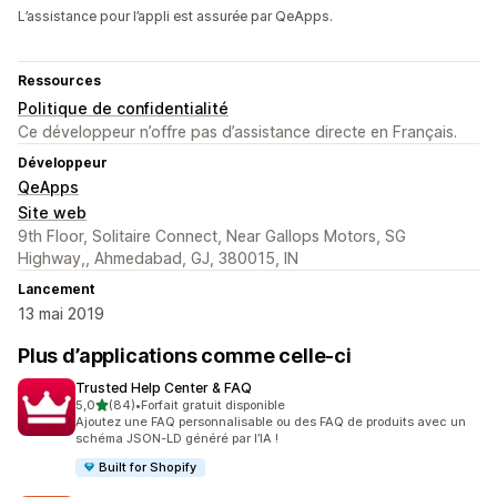
L’assistance pour l’appli est assurée par QeApps.
Ressources
Politique de confidentialité
Ce développeur n’offre pas d’assistance directe en Français.
Développeur
QeApps
Site web
9th Floor, Solitaire Connect, Near Gallops Motors, SG
Highway,, Ahmedabad, GJ, 380015, IN
Lancement
13 mai 2019
Plus d’applications comme celle-ci
Trusted Help Center & FAQ
étoile(s) sur 5
5,0
(84)
•
Forfait gratuit disponible
84 avis au total
Ajoutez une FAQ personnalisable ou des FAQ de produits avec un
schéma JSON-LD généré par l’IA !
Built for Shopify