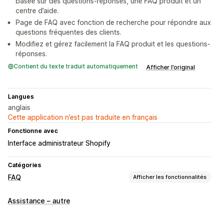
basée sur des questions-réponses, une FAQ produit et un
centre d’aide.
Page de FAQ avec fonction de recherche pour répondre aux
questions fréquentes des clients.
Modifiez et gérez facilement la FAQ produit et les questions-
réponses.
Contient du texte traduit automatiquement
Afficher l’original
Langues
anglais
Cette application n’est pas traduite en français
Fonctionne avec
Interface administrateur Shopify
Catégories
FAQ
Afficher les fonctionnalités
Outils d’édition
Assistance – autre
HTML
Markdown
Éditeur de texte enrichi