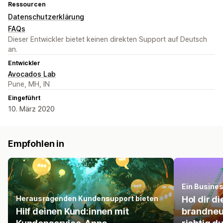
Ressourcen
Datenschutzerklärung
FAQs
Dieser Entwickler bietet keinen direkten Support auf Deutsch
an.
Entwickler
Avocados Lab
Pune, MH, IN
Eingeführt
10. März 2020
Empfohlen in
Ein Busine
Herausragenden Kundensupport bieten
Hol dir d
Hilf deinen Kund:innen mit
brandneu