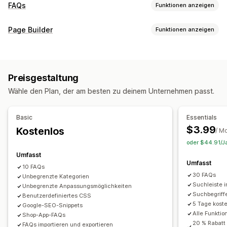
FAQs
Funktionen anzeigen
Bearbeitungstools
Page Builder
Funktionen anzeigen
HTML
Markdown
Rich-Text-Editor
Import und Export
Seitentypen
Benutzerdefinierte URL
Bilder
Videos
Mehrere Sprachen
FAQs
Help Center-Seiten
Individuelle Seiten
SEO
Übersetzung
Preisgestaltung
Seiten verwalten
Anzeigeoptionen
Wähle den Plan, der am besten zu deinem Unternehmen passt.
Vorlagen
Import und Export
Seitenversionen
Akkordeons
Tabs
Benutzerdefinierte Vorlagen
Globale Stile
Benutzerdefinierte Schriftarten
Produktseite
Kollektionsseite
FAQ-Seite
Basic
Essentials
Individueller Code
Snippets
Übersetzung
Lokalisierung
Responsivität für Mobilgeräte
$3.99
Kostenlos
/ M
SEO
Benutzerdefinierte Schriftart und Farbe
oder $44.91/Ja
Benutzerdefinierte CSS
Umfasst
Umfasst
10 FAQs
30 FAQs
Unbegrenzte Kategorien
Suchleiste 
Unbegrenzte Anpassungsmöglichkeiten
Suchbegriff
Benutzerdefiniertes CSS
5 Tage koste
Google-SEO-Snippets
Alle Funkti
Shop-App-FAQs
20 % Rabatt
FAQs importieren und exportieren