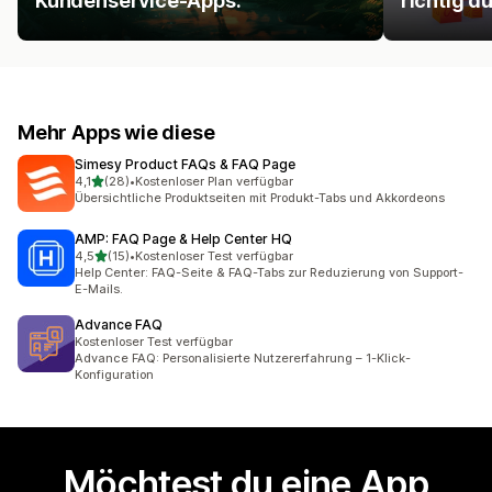
Kundenservice-Apps.
richtig d
Mehr Apps wie diese
Simesy Product FAQs & FAQ Page
von 5 Sternen
4,1
(28)
•
Kostenloser Plan verfügbar
28 Rezensionen insgesamt
Übersichtliche Produktseiten mit Produkt-Tabs und Akkordeons
AMP: FAQ Page & Help Center HQ
von 5 Sternen
4,5
(15)
•
Kostenloser Test verfügbar
15 Rezensionen insgesamt
Help Center: FAQ-Seite & FAQ-Tabs zur Reduzierung von Support-
E-Mails.
Advance FAQ
Kostenloser Test verfügbar
Advance FAQ: Personalisierte Nutzererfahrung – 1-Klick-
Konfiguration
Möchtest du eine App