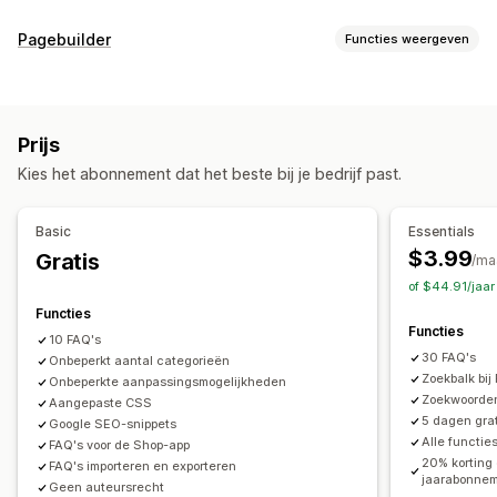
Bewerkingstools
Pagebuilder
Functies weergeven
HTML
Prijsverlaging
RTF-editor
Soorten pagina's
Importeren en exporteren
Aangepaste URL
Afbeeldingen
Veelgestelde vragen
Helpcentrum-pagina's
Video's
Meerdere talen
SEO
Vertaling
Prijs
Pagina´s op maat
Weergaveopties
Kies het abonnement dat het beste bij je bedrijf past.
Pagina´s beheren
Accordeons
Tabbladen
Eigen templates
Productpagina
Templates
Importeren en exporteren
Paginaversies
Collectiepagina
Pagina met veelgestelde vragen
Basic
Essentials
Globale stijlen
Aangepaste lettertypen
Aangepaste code
Mobiel responsief
Aangepast lettertype en kleur
$3.99
Gratis
/ma
Fragmenten
Vertaling
Lokalisatie
SEO
Aangepaste CSS
of $44.91/jaa
Functies
Functies
10 FAQ's
30 FAQ's
Onbeperkt aantal categorieën
Zoekbalk bij
Onbeperkte aanpassingsmogelijkheden
Zoekwoorde
Aangepaste CSS
5 dagen grat
Google SEO-snippets
Alle functi
FAQ's voor de Shop-app
20% korting
FAQ's importeren en exporteren
jaarabonne
Geen auteursrecht