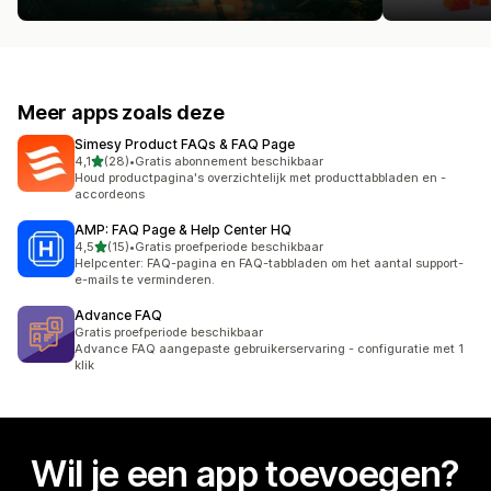
Meer apps zoals deze
Simesy Product FAQs & FAQ Page
van 5 sterren
4,1
(28)
•
Gratis abonnement beschikbaar
28 recensies in totaal
Houd productpagina's overzichtelijk met producttabbladen en -
accordeons
AMP: FAQ Page & Help Center HQ
van 5 sterren
4,5
(15)
•
Gratis proefperiode beschikbaar
15 recensies in totaal
Helpcenter: FAQ-pagina en FAQ-tabbladen om het aantal support-
e-mails te verminderen.
Advance FAQ
Gratis proefperiode beschikbaar
Advance FAQ aangepaste gebruikerservaring - configuratie met 1
klik
Wil je een app toevoegen?