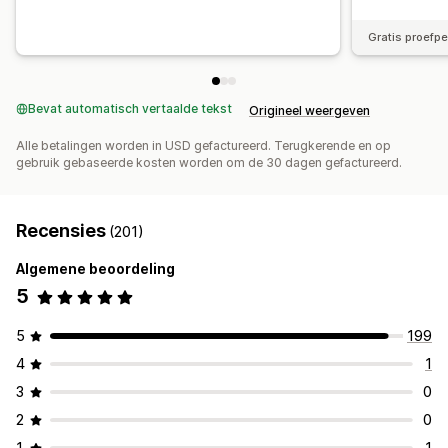
Gratis proefp
Bevat automatisch vertaalde tekst
Origineel weergeven
Alle betalingen worden in USD gefactureerd. Terugkerende en op
gebruik gebaseerde kosten worden om de 30 dagen gefactureerd.
Recensies
(201)
Algemene beoordeling
5
5
199
4
1
3
0
2
0
1
1