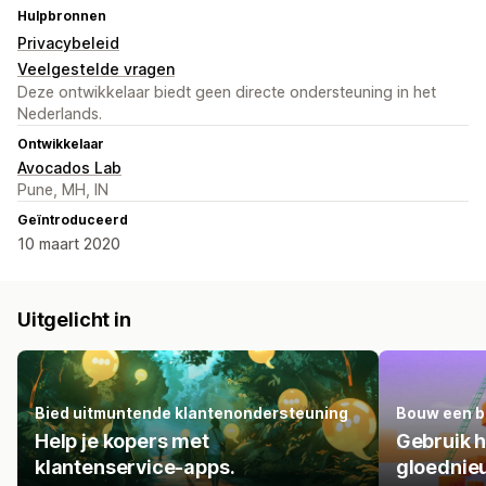
Hulpbronnen
Privacybeleid
Veelgestelde vragen
Deze ontwikkelaar biedt geen directe ondersteuning in het
Nederlands.
Ontwikkelaar
Avocados Lab
Pune, MH, IN
Geïntroduceerd
10 maart 2020
Uitgelicht in
Bied uitmuntende klantenondersteuning
Bouw een be
Help je kopers met
Gebruik 
klantenservice-apps.
gloednieu