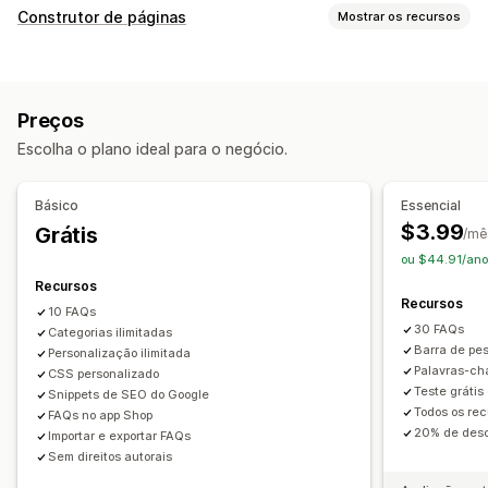
Ferramentas de edição
Construtor de páginas
Mostrar os recursos
HTML
Markdown
Editor de rich text
Tipos de páginas
Importação e exportação
URL personalizado
Imagens
Perguntas frequentes
Páginas de centrais de ajuda
Vídeos
Em vários idiomas
SEO
Tradução
Preços
Páginas personalizadas
Opções de exibição
Escolha o plano ideal para o negócio.
Gerenciamento de páginas
Menus verticais
Abas
Modelos personalizados
Modelos
Importação e exportação
Versões de páginas
Página do produto
Páginas de coleção
Básico
Essencial
Estilos globais
Fontes personalizadas
Página de perguntas frequentes
$3.99
Grátis
/mê
Código personalizado
Snippets
Tradução
Localização
Responsividade para dispositivos móveis
ou $44.91/ano
SEO
Fonte e cor personalizadas
CSS personalizado
Recursos
Recursos
10 FAQs
30 FAQs
Categorias ilimitadas
Barra de pe
Personalização ilimitada
Palavras-ch
CSS personalizado
Teste grátis
Snippets de SEO do Google
Todos os rec
FAQs no app Shop
20% de desc
Importar e exportar FAQs
Sem direitos autorais