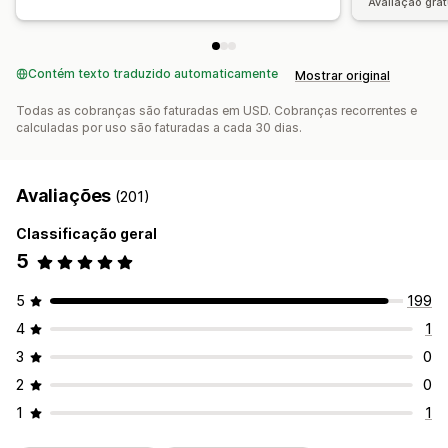
Avaliação grat
Contém texto traduzido automaticamente
Mostrar original
Todas as cobranças são faturadas em USD. Cobranças recorrentes e
calculadas por uso são faturadas a cada 30 dias.
Avaliações
(201)
Classificação geral
5
5
199
4
1
3
0
2
0
1
1