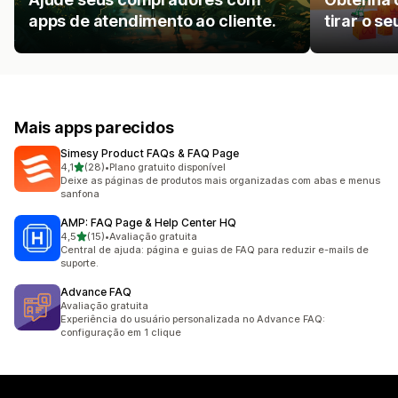
apps de atendimento ao cliente.
tirar o s
Mais apps parecidos
Simesy Product FAQs & FAQ Page
de 5 estrelas
4,1
(28)
•
Plano gratuito disponível
28 avaliações ao todo
Deixe as páginas de produtos mais organizadas com abas e menus
sanfona
AMP: FAQ Page & Help Center HQ
de 5 estrelas
4,5
(15)
•
Avaliação gratuita
15 avaliações ao todo
Central de ajuda: página e guias de FAQ para reduzir e-mails de
suporte.
Advance FAQ
Avaliação gratuita
Experiência do usuário personalizada no Advance FAQ:
configuração em 1 clique