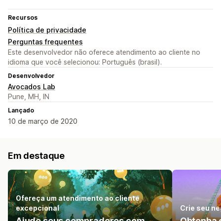
Recursos
Política de privacidade
Perguntas frequentes
Este desenvolvedor não oferece atendimento ao cliente no
idioma que você selecionou: Português (brasil).
Desenvolvedor
Avocados Lab
Pune, MH, IN
Lançado
10 de março de 2020
Em destaque
Ofereça um atendimento ao cliente
excepcional
Crie seu ne
Ajude seus compradores com
Obtenha 