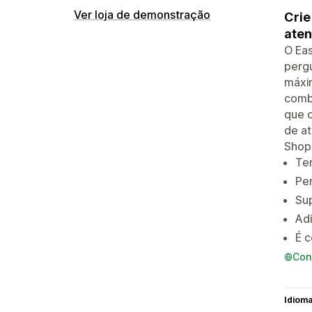
Ver loja de demonstração
Crie
aten
O Eas
pergu
máxim
combi
que o
de at
Shop
Tem
Per
Sup
Adi
É c
Con
Idiom