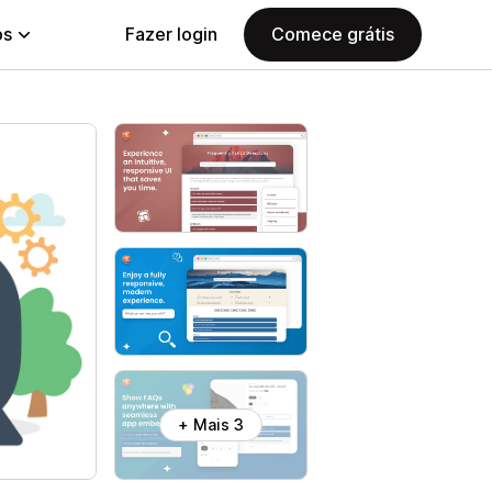
ps
Fazer login
Comece grátis
+ Mais 3