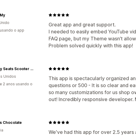
dMy
Unido
Great app and great support.
 usando o app
I needed to easily embed YouTube vid
FAQ page, but my Theme wasn’t allowing
Problem solved quickly with this app!
Cheeky Seats Scooter Seat Covers
s Unidos
This app is spectacularly organized a
e 2 anos usando o
questions or 500 - It is so clear and e
so many customizations for us shop own
out! Incredibly responsive developer
s Chocolate
ia
We've had this app for over 2.5 years