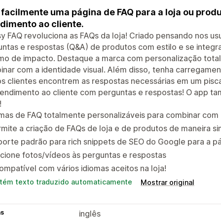
 facilmente uma página de FAQ para a loja ou prod
dimento ao cliente.
y FAQ revoluciona as FAQs da loja! Criado pensando nos usu
ntas e respostas (Q&A) de produtos com estilo e se integr
o de impacto. Destaque a marca com personalização total: 
nar com a identidade visual. Além disso, tenha carregament
s clientes encontrem as respostas necessárias em um pisca
endimento ao cliente com perguntas e respostas! O app ta
!
as de FAQ totalmente personalizáveis para combinar com a 
mite a criação de FAQs de loja e de produtos de maneira si
orte padrão para rich snippets de SEO do Google para a p
cione fotos/vídeos às perguntas e respostas
ompatível com vários idiomas aceitos na loja!
tém texto traduzido automaticamente
Mostrar original
as
inglês