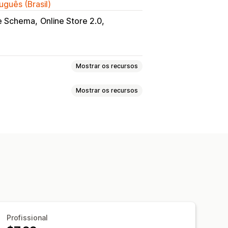
uguês (Brasil)
e Schema
Online Store 2.0
Mostrar os recursos
Mostrar os recursos
Importação e exportação
Em vários idiomas
SEO
Tradução
trais de ajuda
onalizados
Página do produto
ntas frequentes
Versões de páginas
Estilos globais
veis
Fonte e cor personalizadas
nalizado
Snippets
Tradução
Profissional