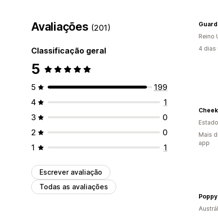
Avaliações
Guar
(201)
Reino 
4 dias
Classificação geral
5
5
199
4
1
3
0
Estado
2
0
Mais d
app
1
1
Escrever avaliação
Todas as avaliações
Poppy
Austrál