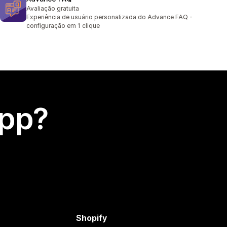
Avaliação gratuita
Experiência de usuário personalizada do Advance FAQ -
configuração em 1 clique
app?
Shopify