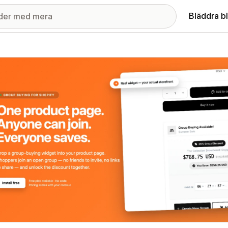
Bläddra b
ri med utvalda bilder