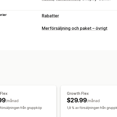
rier
Rabatter
Rabattyper
Merförsäljning och paket – övrigt
Volymrabatter
Procentuella rabatter
Rabatthantering
Kampanjer
 Flex
Growth Flex
99
$29.99
/månad
/månad
 försäljningen från gruppköp
1,9 % av försäljningen från grup