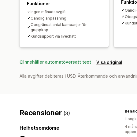
Funkti
Funktioner
Oändli
Ingen månadsavgift
Obegrä
Oändlig anpassning
Kundsu
Obegränsat antal kampanjer för
gruppköp
Kundsupport via livechatt
Innehåller automatöversatt text
Visa original
Alla avgifter debiteras i USD. Återkommande och användni
Recensioner
Benal
(3)
Hongk
4 måna
Helhetsomdöme
appen