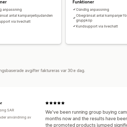
oner
Funktioner
g anpassning
Oändlig anpassning
nsat antal kampanjerbjudanden
Obegränsat antal kampanjer fö
gruppköp
pport via livechatt
Kundsupport via livechatt
ngsbaserade avgifter faktureras var 30:e dag.
or
ong SAR
We've been running group buying camp
der användning av
months now and the results have been
the promoted products jumped signifi