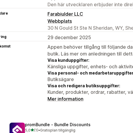
Den här utvecklaren erbjuder inte dir
klare
Farabiulder LLC
Webbplats
30 N Gould St Ste N Sheridan, WY, Sh
ring
29 december 2025
tkomst
Appen behöver tillgång till följande d
butik. Läs mer om anledningen till det
Visa kunduppgifter:
Känsliga uppgifter, enhets- och aktivi
Visa personal- och medarbetaruppgifter
Butiksägare
Visa och redigera butiksuppgifter:
Kunder, produkter, ordrar, rabatter,
Mer information
promBundle ‑ Bundle Discounts
av 5 stjärnor
5,0
(1)
•
Gratisplan tillgänglig
1 recensioner totalt