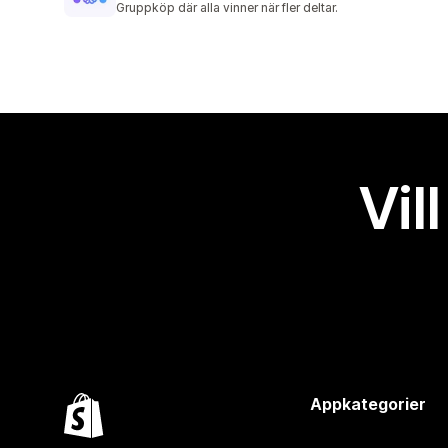
Gruppköp där alla vinner när fler deltar.
Vil
Appkategorier