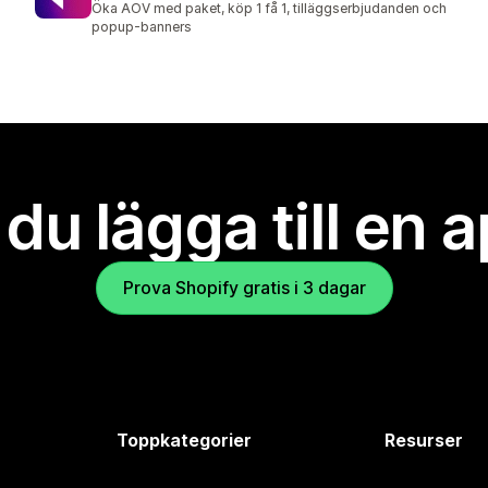
Öka AOV med paket, köp 1 få 1, tilläggserbjudanden och
popup-banners
l du lägga till en 
Prova Shopify gratis i 3 dagar
Toppkategorier
Resurser