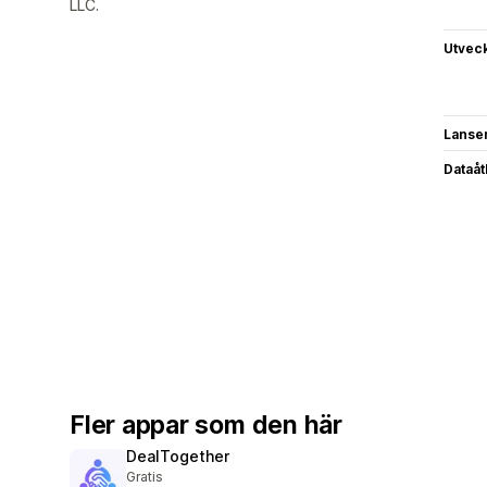
LLC.
Utvec
Lanse
Dataå
Fler appar som den här
DealTogether
Gratis