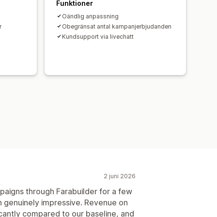
Funktioner
Oändlig anpassning
r
Obegränsat antal kampanjerbjudanden
Kundsupport via livechatt
2 juni 2026
aigns through Farabuilder for a few
 genuinely impressive. Revenue on
cantly compared to our baseline, and