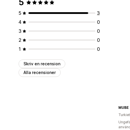
5
5
3
4
0
3
0
2
0
1
0
Skriv en recension
Alla recensioner
MUBE
Turkiet
Ungefä
använd