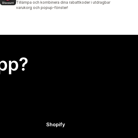
Tillämpa och kombinera dina rabattkoder i utdragbar
varukorg och popup-fönster!
app?
Shopify