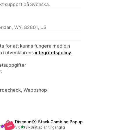
ekt support på Svenska.
eridan, WY, 82801, US
ata för att kunna fungera med din
ta i utvecklarens
integritetspolicy
.
tetsuppgifter
:
 värdecheck, Webbshop
DiscountX: Stack Combine Popup
av 5 stjärnor
5,0
(3)
•
Gratisplan tillgänglig
3 recensioner totalt