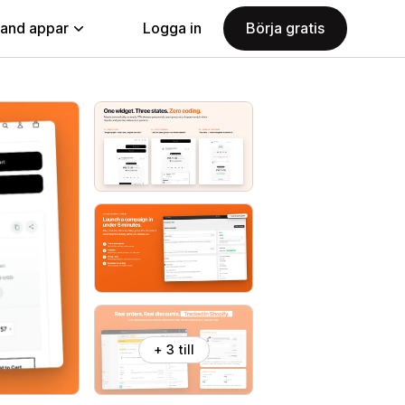
land appar
Logga in
Börja gratis
+ 3 till