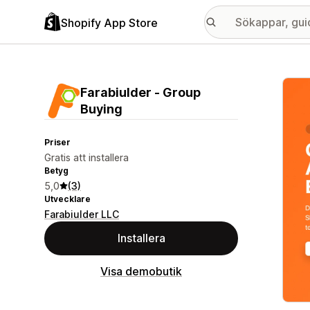
Shopify App Store
Galle
Farabiulder ‑ Group
Buying
Priser
Gratis att installera
Betyg
5,0
(3)
Utvecklare
Farabiulder LLC
Installera
Visa demobutik