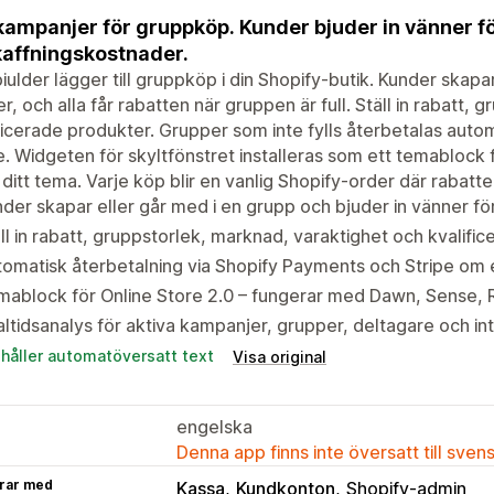
kampanjer för gruppköp. Kunder bjuder in vänner för
affningskostnader.
iulder lägger till gruppköp i din Shopify-butik. Kunder skapar
r, och alla får rabatten när gruppen är full. Ställ in rabatt, 
ficerade produkter. Grupper som inte fylls återbetalas auto
e. Widgeten för skyltfönstret installeras som ett temablock 
 ditt tema. Varje köp blir en vanlig Shopify-order där rabatt
der skapar eller går med i en grupp och bjuder in vänner för
ll in rabatt, gruppstorlek, marknad, varaktighet och kvalif
omatisk återbetalning via Shopify Payments och Stripe om e
ablock för Online Store 2.0 – fungerar med Dawn, Sense, 
ltidsanalys för aktiva kampanjer, grupper, deltagare och in
ehåller automatöversatt text
Visa original
engelska
Denna app finns inte översatt till sven
rar med
Kassa
Kundkonton
Shopify-admin