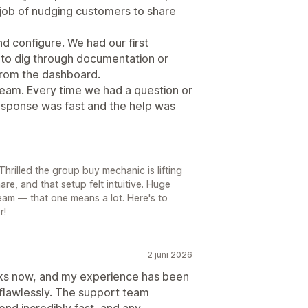
job of nudging customers to share
nd configure. We had our first
 to dig through documentation or
e from the dashboard.
team. Every time we had a question or
esponse was fast and the help was
rilled the group buy mechanic is lifting
e, and that setup felt intuitive. Huge
eam — that one means a lot. Here's to
r!
2 juni 2026
eeks now, and my experience has been
y flawlessly. The support team
ond incredibly fast, and any