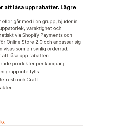
 att låsa upp rabatter. Lägre
 eller går med i en grupp, bjuder in
gruppstorlek, varaktighet och
matiskt via Shopify Payments och
för Online Store 2.0 och anpassar sig
en visas som en synlig orderrad.
 att låsa upp rabatten
icerade produkter per kampanj
n grupp inte fylls
Refresh och Craft
täkter
ska