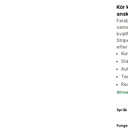
Kör 
ansk
Farab
vänne
kvali
Strip
efter
Kun
Stä
Aut
Tem
Rea
Inn
Språk
Funge