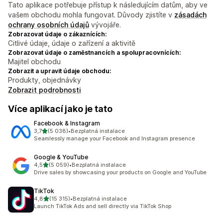
Tato aplikace potřebuje přístup k následujícím datům, aby ve
vašem obchodu mohla fungovat. Důvody zjistíte v
zásadách
ochrany osobních údajů
vývojáře.
Zobrazovat údaje o zákaznících:
Citlivé údaje, údaje o zařízení a aktivitě
Zobrazovat údaje o zaměstnancích a spolupracovnících:
Majitel obchodu
Zobrazit a upravit údaje obchodu:
Produkty, objednávky
Zobrazit podrobnosti
Více aplikací jako je tato
Facebook & Instagram
z 5 hvězd
3,7
(5 038)
•
Bezplatná instalace
Celkový počet recenzí: 5038
Seamlessly manage your Facebook and Instagram presence
Google & YouTube
z 5 hvězd
4,5
(5 059)
•
Bezplatná instalace
Celkový počet recenzí: 5059
Drive sales by showcasing your products on Google and YouTube
TikTok
z 5 hvězd
4,8
(15 315)
•
Bezplatná instalace
Celkový počet recenzí: 15315
Launch TikTok Ads and sell directly via TikTok Shop