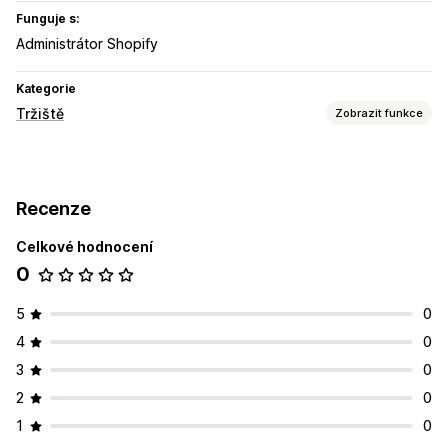
Funguje s:
Administrátor Shopify
Kategorie
Tržiště
Zobrazit funkce
Správa listingů
Výběr produktů
Recenze
Řízení objednávek
Celkové hodnocení
Synchronizace objednávek
Synchronizace sledování
0
Synchronizace skladových zásob
5
0
4
0
3
0
2
0
1
0