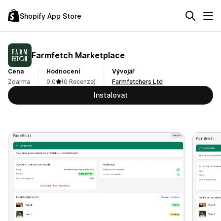
Shopify App Store
Farmfetch Marketplace
Cena
Hodnocení
Vývojář
Zdarma
0,0
(0 Recenze)
Farmfetchers Ltd
Instalovat