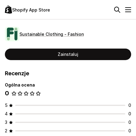
Shopify App Store
Sustainable Clothing ‑ Fashion
Zainstaluj
Recenzje
Ogólna ocena
0
5
0
4
0
3
0
2
0