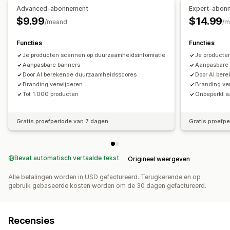
Advanced-abonnement
Expert-abon
$9.99
$14.99
/maand
/m
Functies
Functies
Je producten scannen op duurzaamheidsinformatie
Je producte
Aanpasbare banners
Aanpasbare
Door AI berekende duurzaamheidsscores
Door AI ber
Branding verwijderen
Branding ve
Tot 1.000 producten
Onbeperkt a
Gratis proefperiode van 7 dagen
Gratis proefp
Bevat automatisch vertaalde tekst
Origineel weergeven
Alle betalingen worden in USD gefactureerd. Terugkerende en op
gebruik gebaseerde kosten worden om de 30 dagen gefactureerd.
Recensies