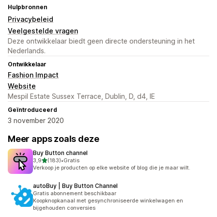
Hulpbronnen
Privacybeleid
Veelgestelde vragen
Deze ontwikkelaar biedt geen directe ondersteuning in het
Nederlands.
Ontwikkelaar
Fashion Impact
Website
Mespil Estate Sussex Terrace, Dublin, D, d4, IE
Geïntroduceerd
3 november 2020
Meer apps zoals deze
Buy Button channel
van 5 sterren
3,9
(183)
•
Gratis
183 recensies in totaal
Verkoop je producten op elke website of blog die je maar wilt.
autoBuy | Buy Button Channel
Gratis abonnement beschikbaar
Koopknopkanaal met gesynchroniseerde winkelwagen en
bijgehouden conversies